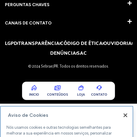
PERGUNTAS CHAVES​
CANAIS DE CONTATO
LGPD
TRANSPARÊNCIA
CÓDIGO DE ÉTICA
OUVIDORIA
DENÚNCIA
SAC
© 2024 Sebrae/PR. Todos os direitos reservados.
INICIO
CONTEÚDOS
LOJA
CONTATO
Aviso de Cookies
Nós usamos cookies e outras tecnologias semelhantes para
melhorar a sua experiência em nossos serviços, personalizar