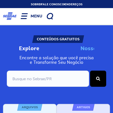
SOBRE
FALE CONOSCO
ENDEREÇOS
MENU
CONTEÚDOS GRATUITOS
Explore
N
o
s
s
o
s
I
n
f
o
Encontre a solução que você precisa
e Transforme Seu Negócio
ARQUIVOS
ARTIGOS