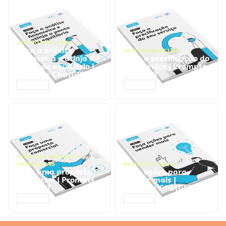
GESTÃO FINANCEIRA
Faça a análise
GESTÃO FINANCEIRA
financeira e atinja o
Faça a precificação do
ponto de equilíbrio |
seu serviço | Prompts
Prompts ChatGPT
ChatGPT
ACESSAR
ACESSAR
NEGÓCIOS
,
PROCESSOS
EMPRESARIAIS
NEGÓCIOS
,
VENDAS
Faça uma proposta
Faça ações para
comercial | Prompts
vender mais |
ChatGPT
Prompts ChatGPT
ACESSAR
ACESSAR