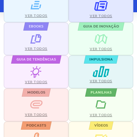
VER TODOS
VER TODOS
EBOOKS
GUIA DE INOVAÇÃO
VER TODOS
VER TODOS
GUIA DE TENDÊNCIAS
IMPULSIONA
VER TODOS
VER TODOS
MODELOS
PLANILHAS
VER TODOS
VER TODOS
PODCASTS
VÍDEOS