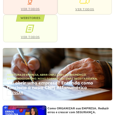
VER TODOS
VER TODOS
WEBSTORIES
VER TODOS
ABERTURA DE EMPRESA
,
ABRIR CNPJ
,
CNPJ ALFANUMÉRICO
,
EMPREENDEDORISMO
,
NOVO FORMATO DE CNPJ
,
RECEITA FEDERAL
Vai abrir uma empresa? Entenda como
funciona o novo CNPJ Alfanumérico
ACESSAR
Como ORGANIZAR sua EMPRESA. Reduzir
erros e crescer com SEGURANÇA.