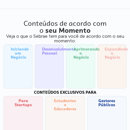
Conteúdos de acordo com
o
seu Momento
Veja o que o Sebrae tem para você de acordo com o seu
momento:
Iniciando
Desenvolvimento
Aprimorando
Expandindo
um
Pessoal
o
o
Negócio
Negócio
Negócio
CONTEÚDOS EXCLUSIVOS PARA
Para
Estudantes
Gestores
Startups
e
Públicos
Educadores