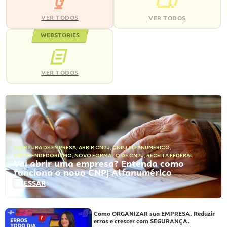
VER TODOS
VER TODOS
WEBSTORIES
VER TODOS
ABERTURA DE EMPRESA
,
ABRIR CNPJ
,
CNPJ ALFANUMÉRICO
,
EMPREENDEDORISMO
,
NOVO FORMATO DE CNPJ
,
RECEITA FEDERAL
Vai abrir uma empresa? Entenda como
funciona o novo CNPJ Alfanumérico
ACESSAR
Como ORGANIZAR sua EMPRESA. Reduzir
erros e crescer com SEGURANÇA.