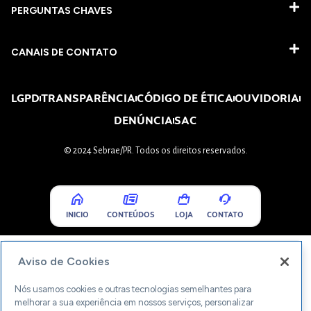
PERGUNTAS CHAVES​
CANAIS DE CONTATO
LGPD
TRANSPARÊNCIA
CÓDIGO DE ÉTICA
OUVIDORIA
DENÚNCIA
SAC
© 2024 Sebrae/PR. Todos os direitos reservados.
INICIO
CONTEÚDOS
LOJA
CONTATO
Aviso de Cookies
Nós usamos cookies e outras tecnologias semelhantes para
melhorar a sua experiência em nossos serviços, personalizar