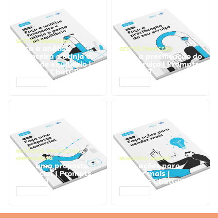
GESTÃO FINANCEIRA
Faça a análise
GESTÃO FINANCEIRA
financeira e atinja o
Faça a precificação do
ponto de equilíbrio |
seu serviço | Prompts
Prompts ChatGPT
ChatGPT
ACESSAR
ACESSAR
NEGÓCIOS
,
PROCESSOS
EMPRESARIAIS
NEGÓCIOS
,
VENDAS
Faça uma proposta
Faça ações para
comercial | Prompts
vender mais |
ChatGPT
Prompts ChatGPT
ACESSAR
ACESSAR