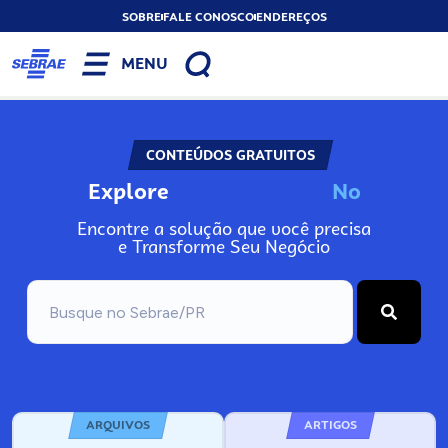
SOBRE
FALE CONOSCO
ENDEREÇOS
MENU
CONTEÚDOS GRATUITOS
Explore
N
o
s
s
o
s
A
Encontre a solução que você precisa
e Transforme Seu Negócio
ARQUIVOS
ARTIGOS