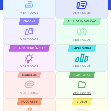
VER TODOS
VER TODOS
EBOOKS
GUIA DE INOVAÇÃO
VER TODOS
VER TODOS
GUIA DE TENDÊNCIAS
IMPULSIONA
VER TODOS
VER TODOS
MODELOS
PLANILHAS
VER TODOS
VER TODOS
PODCASTS
VÍDEOS