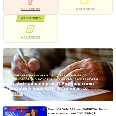
VER TODOS
VER TODOS
WEBSTORIES
VER TODOS
ABERTURA DE EMPRESA
,
ABRIR CNPJ
,
CNPJ ALFANUMÉRICO
,
EMPREENDEDORISMO
,
NOVO FORMATO DE CNPJ
,
RECEITA FEDERAL
Vai abrir uma empresa? Entenda como
funciona o novo CNPJ Alfanumérico
ACESSAR
Como ORGANIZAR sua EMPRESA. Reduzir
erros e crescer com SEGURANÇA.