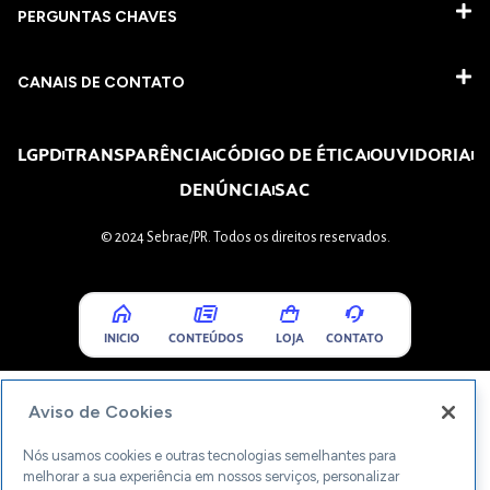
PERGUNTAS CHAVES​
CANAIS DE CONTATO
LGPD
TRANSPARÊNCIA
CÓDIGO DE ÉTICA
OUVIDORIA
DENÚNCIA
SAC
© 2024 Sebrae/PR. Todos os direitos reservados.
INICIO
CONTEÚDOS
LOJA
CONTATO
Aviso de Cookies
Nós usamos cookies e outras tecnologias semelhantes para
melhorar a sua experiência em nossos serviços, personalizar