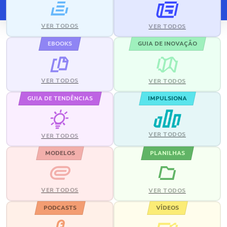
VER TODOS
VER TODOS
EBOOKS
GUIA DE INOVAÇÃO
VER TODOS
VER TODOS
GUIA DE TENDÊNCIAS
IMPULSIONA
VER TODOS
VER TODOS
MODELOS
PLANILHAS
VER TODOS
VER TODOS
PODCASTS
VÍDEOS