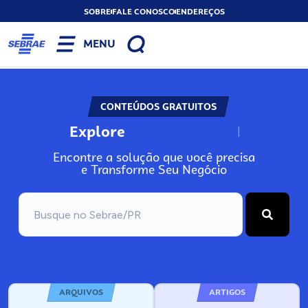
SOBRE
FALE CONOSCO
ENDEREÇOS
MENU
CONTEÚDOS GRATUITOS
Explore
N
o
s
s
o
s
A
Encontre a solução que você precisa
e Transforme Seu Negócio
ARQUIVOS
ARTIGOS