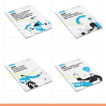
GESTÃO FINANCEIRA
Faça a análise
GESTÃO FINANCEIRA
financeira e atinja o
Faça a precificação do
ponto de equilíbrio |
seu serviço | Prompts
Prompts ChatGPT
ChatGPT
ACESSAR
ACESSAR
NEGÓCIOS
,
PROCESSOS
EMPRESARIAIS
NEGÓCIOS
,
VENDAS
Faça uma proposta
Faça ações para
comercial | Prompts
vender mais |
ChatGPT
Prompts ChatGPT
ACESSAR
ACESSAR