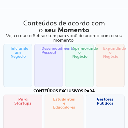
Conteúdos de acordo com
o
seu Momento
Veja o que o Sebrae tem para você de acordo com o seu
momento:
Iniciando
Desenvolvimento
Aprimorando
Expandindo
um
Pessoal
o
o
Negócio
Negócio
Negócio
CONTEÚDOS EXCLUSIVOS PARA
Para
Estudantes
Gestores
Startups
e
Públicos
Educadores