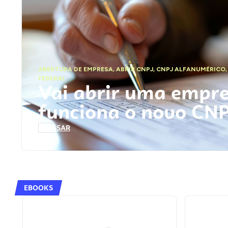
ABERTURA DE EMPRESA
,
ABRIR CNPJ
,
CNPJ ALFANUMÉRICO
FEDERAL
Vai abrir uma empr
funciona o novo CN
ACESSAR
EBOOKS