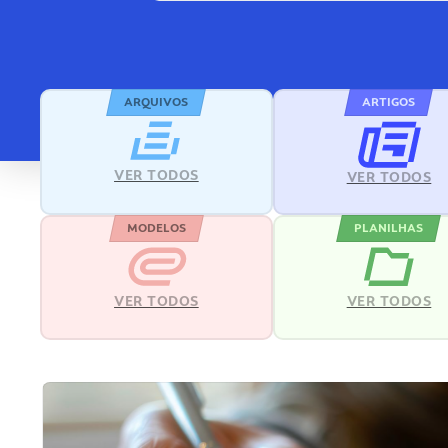
ARQUIVOS
ARTIGOS
VER TODOS
VER TODOS
MODELOS
PLANILHAS
VER TODOS
VER TODOS