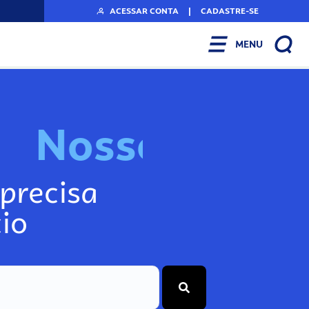
ACESSAR CONTA
|
CADASTRE-SE
MENU
N
o
s
s
o
s
I
n
f
o
g
precisa
io