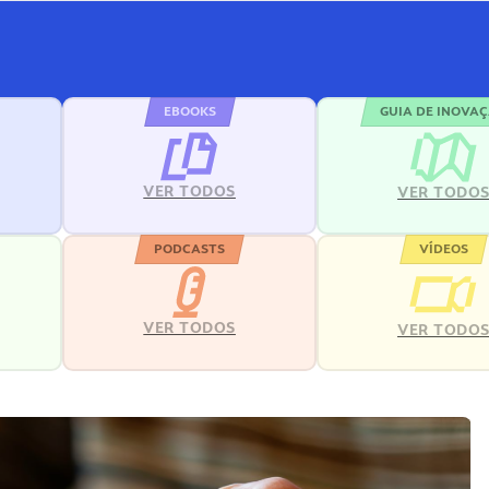
EBOOKS
GUIA DE INOVA
VER TODOS
VER TODO
PODCASTS
VÍDEOS
VER TODOS
VER TODO