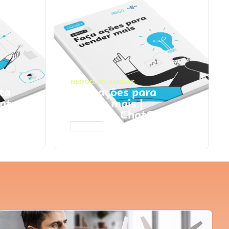
NEGÓCIOS
,
VENDAS
ta
Faça ações para
pts
vender mais |
Prompts ChatGPT
ACESSAR