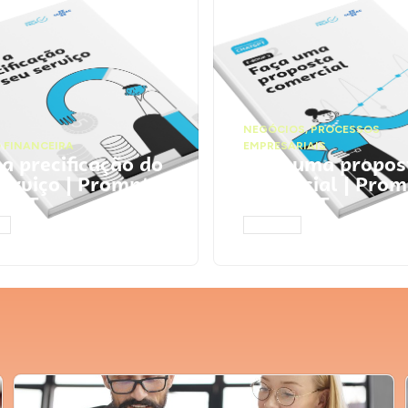
NEGÓCIOS
,
PROCESSOS
 FINANCEIRA
EMPRESARIAIS
 a precificação do
Faça uma propos
serviço | Prompts
comercial | Prom
tGPT
ChatGPT
AR
ACESSAR