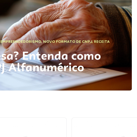
,
EMPREENDEDORISMO
,
NOVO FORMATO DE CNPJ
,
RECEITA
esa? Entenda como
PJ Alfanumérico