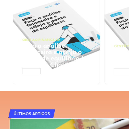
GESTÃO FINANCEIRA
Faça a análise
GESTÃO
financeira e atinja o
Faça
ponto de equilíbrio |
seu 
Prompts ChatGPT
Cha
ACESSAR
ACESS
ÚLTIMOS ARTIGOS