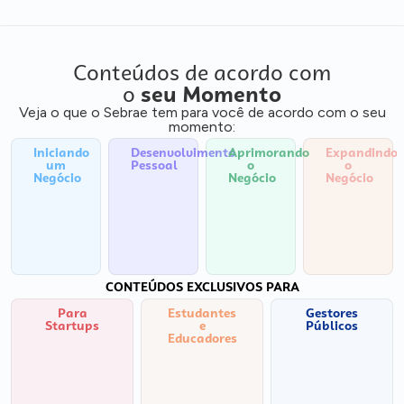
Conteúdos de acordo com
o
seu Momento
Veja o que o Sebrae tem para você de acordo com o seu
momento:
Iniciando
Desenvolvimento
Aprimorando
Expandindo
um
Pessoal
o
o
Negócio
Negócio
Negócio
CONTEÚDOS EXCLUSIVOS PARA
Para
Estudantes
Gestores
Startups
e
Públicos
Educadores