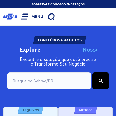
SOBRE
FALE CONOSCO
ENDEREÇOS
MENU
CONTEÚDOS GRATUITOS
Explore
N
o
s
s
o
s
A
Encontre a solução que você precisa
e Transforme Seu Negócio
ARQUIVOS
ARTIGOS