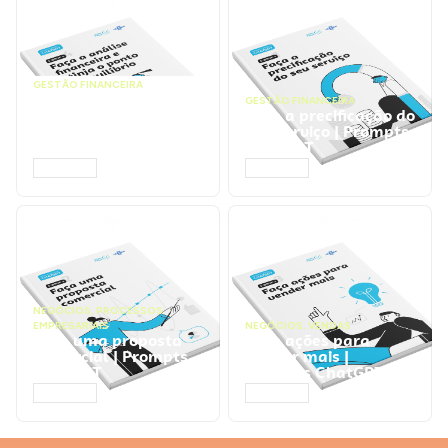
GESTÃO FINANCEIRA
Faça a análise
GESTÃO FINANCEIRA
financeira e atinja o
Faça a precificação do
ponto de equilíbrio |
seu serviço | Prompts
Prompts ChatGPT
ChatGPT
ACESSAR
ACESSAR
NEGÓCIOS
,
PROCESSOS
EMPRESARIAIS
NEGÓCIOS
,
VENDAS
Faça uma proposta
Faça ações para
comercial | Prompts
vender mais |
ChatGPT
Prompts ChatGPT
ACESSAR
ACESSAR