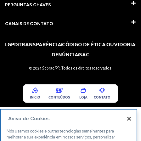
PERGUNTAS CHAVES​
CANAIS DE CONTATO
LGPD
TRANSPARÊNCIA
CÓDIGO DE ÉTICA
OUVIDORIA
DENÚNCIA
SAC
© 2024 Sebrae/PR. Todos os direitos reservados.
INICIO
CONTEÚDOS
LOJA
CONTATO
Aviso de Cookies
Nós usamos cookies e outras tecnologias semelhantes para
melhorar a sua experiência em nossos serviços, personalizar