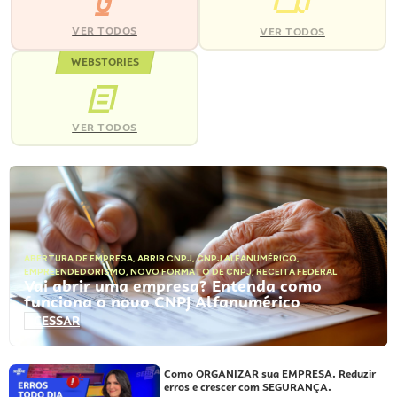
VER TODOS
VER TODOS
WEBSTORIES
VER TODOS
ABERTURA DE EMPRESA
,
ABRIR CNPJ
,
CNPJ ALFANUMÉRICO
,
EMPREENDEDORISMO
,
NOVO FORMATO DE CNPJ
,
RECEITA FEDERAL
Vai abrir uma empresa? Entenda como
funciona o novo CNPJ Alfanumérico
ACESSAR
Como ORGANIZAR sua EMPRESA. Reduzir
erros e crescer com SEGURANÇA.