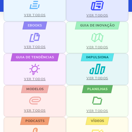
VER TODOS
VER TODOS
EBOOKS
GUIA DE INOVAÇÃO
VER TODOS
VER TODOS
GUIA DE TENDÊNCIAS
IMPULSIONA
VER TODOS
VER TODOS
MODELOS
PLANILHAS
VER TODOS
VER TODOS
PODCASTS
VÍDEOS