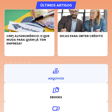
ÚLTIMOS ARTIGOS
QUE
DICAS PARA OBTER CRÉDITO
FAÇA A DIFERENÇA: SEJA
M
SUSTENTÁVEL, SEJA
INOVADOR
ARQUIVOS
EBOOKS