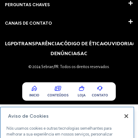
PERGUNTAS CHAVES​
CANAIS DE CONTATO
LGPD
TRANSPARÊNCIA
CÓDIGO DE ÉTICA
OUVIDORIA
DENÚNCIA
SAC
© 2024 Sebrae/PR. Todos os direitos reservados.
INICIO
CONTEÚDOS
LOJA
CONTATO
Aviso de Cookies
Nós usamos cookies e outras tecnologias semelhantes para
melhorar a sua experiência em nossos serviços, personalizar