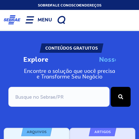
SOBRE
FALE CONOSCO
ENDEREÇOS
MENU
CONTEÚDOS GRATUITOS
Explore
N
o
s
s
o
s
A
Encontre a solução que você precisa
e Transforme Seu Negócio
ARQUIVOS
ARTIGOS