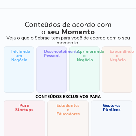
Conteúdos de acordo com
o
seu Momento
Veja o que o Sebrae tem para você de acordo com o seu
momento:
Iniciando
Desenvolvimento
Aprimorando
Expandindo
um
Pessoal
o
o
Negócio
Negócio
Negócio
CONTEÚDOS EXCLUSIVOS PARA
Para
Estudantes
Gestores
Startups
e
Públicos
Educadores