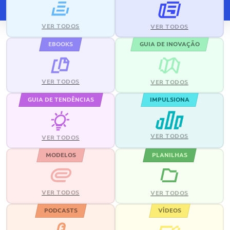
VER TODOS
VER TODOS
EBOOKS
GUIA DE INOVAÇÃO
VER TODOS
VER TODOS
GUIA DE TENDÊNCIAS
IMPULSIONA
VER TODOS
VER TODOS
MODELOS
PLANILHAS
VER TODOS
VER TODOS
PODCASTS
VÍDEOS