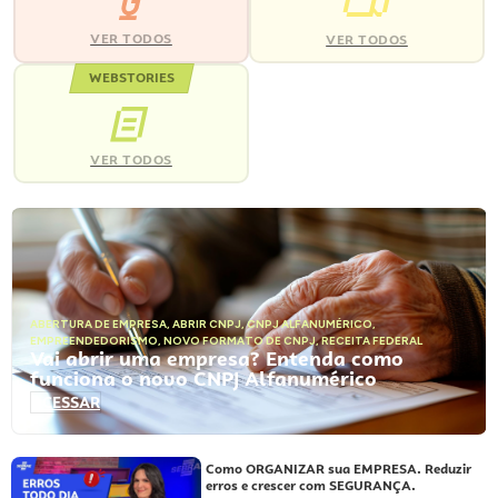
VER TODOS
VER TODOS
WEBSTORIES
VER TODOS
ABERTURA DE EMPRESA
,
ABRIR CNPJ
,
CNPJ ALFANUMÉRICO
,
EMPREENDEDORISMO
,
NOVO FORMATO DE CNPJ
,
RECEITA FEDERAL
Vai abrir uma empresa? Entenda como
funciona o novo CNPJ Alfanumérico
ACESSAR
Como ORGANIZAR sua EMPRESA. Reduzir
erros e crescer com SEGURANÇA.