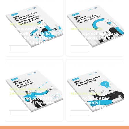
GESTÃO FINANCEIRA
Faça a análise
GESTÃO FINANCEIRA
financeira e atinja o
Faça a precificação do
ponto de equilíbrio |
seu serviço | Prompts
Prompts ChatGPT
ChatGPT
ACESSAR
ACESSAR
NEGÓCIOS
,
PROCESSOS
EMPRESARIAIS
NEGÓCIOS
,
VENDAS
Faça uma proposta
Faça ações para
comercial | Prompts
vender mais |
ChatGPT
Prompts ChatGPT
ACESSAR
ACESSAR