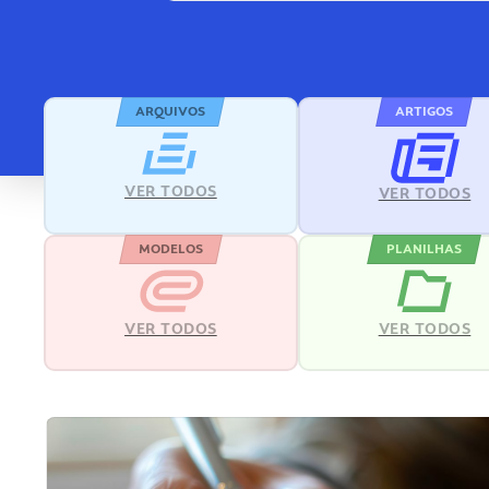
ARQUIVOS
ARTIGOS
VER TODOS
VER TODOS
MODELOS
PLANILHAS
VER TODOS
VER TODOS