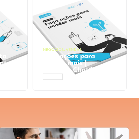
NEGÓCIOS
,
VENDAS
ta
Faça ações para
pts
vender mais |
Prompts ChatGPT
ACESSAR