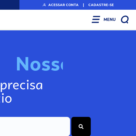
ACESSAR CONTA
|
CADASTRE-SE
MENU
N
o
s
s
o
s
I
n
f
o
g
precisa
io