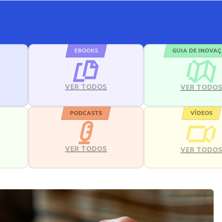
EBOOKS
GUIA DE INOVA
VER TODOS
VER TODO
PODCASTS
VÍDEOS
VER TODOS
VER TODO