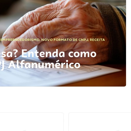
,
EMPREENDEDORISMO
,
NOVO FORMATO DE CNPJ
,
RECEITA
esa? Entenda como
PJ Alfanumérico