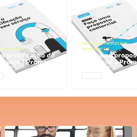
NEGÓCIOS
,
PROCESSOS
 FINANCEIRA
EMPRESARIAIS
 a precificação do
Faça uma propos
serviço | Prompts
comercial | Prom
tGPT
ChatGPT
AR
ACESSAR