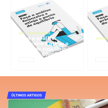
GESTÃO FINANCEIRA
Faça a análise
GESTÃO
financeira e atinja o
Faça
ponto de equilíbrio |
seu 
Prompts ChatGPT
Cha
ACESSAR
ACESS
ÚLTIMOS ARTIGOS