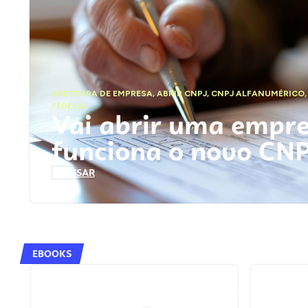
ABERTURA DE EMPRESA
,
ABRIR CNPJ
,
CNPJ ALFANUMÉRICO
FEDERAL
Vai abrir uma empr
funciona o novo CN
ACESSAR
EBOOKS