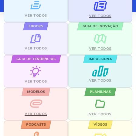
VER TODOS
VER TODOS
EBOOKS
GUIA DE INOVAÇÃO
VER TODOS
VER TODOS
GUIA DE TENDÊNCIAS
IMPULSIONA
VER TODOS
VER TODOS
MODELOS
PLANILHAS
VER TODOS
VER TODOS
PODCASTS
VÍDEOS