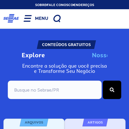
SOBRE
FALE CONOSCO
ENDEREÇOS
MENU
CONTEÚDOS GRATUITOS
Explore
N
o
s
s
o
s
I
n
f
Encontre a solução que você precisa
e Transforme Seu Negócio
ARQUIVOS
ARTIGOS