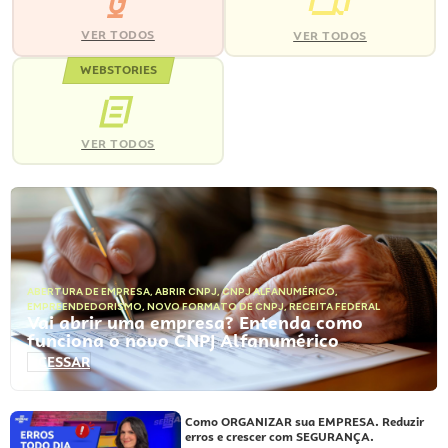
VER TODOS
VER TODOS
WEBSTORIES
VER TODOS
ABERTURA DE EMPRESA
,
ABRIR CNPJ
,
CNPJ ALFANUMÉRICO
,
EMPREENDEDORISMO
,
NOVO FORMATO DE CNPJ
,
RECEITA FEDERAL
Vai abrir uma empresa? Entenda como
funciona o novo CNPJ Alfanumérico
ACESSAR
Como ORGANIZAR sua EMPRESA. Reduzir
erros e crescer com SEGURANÇA.