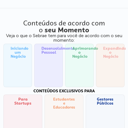
Conteúdos de acordo com
o
seu Momento
Veja o que o Sebrae tem para você de acordo com o seu
momento:
Iniciando
Desenvolvimento
Aprimorando
Expandindo
um
Pessoal
o
o
Negócio
Negócio
Negócio
CONTEÚDOS EXCLUSIVOS PARA
Para
Estudantes
Gestores
Startups
e
Públicos
Educadores