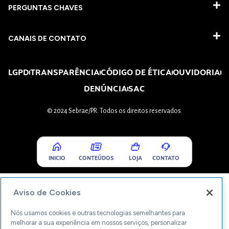
PERGUNTAS CHAVES​
CANAIS DE CONTATO
LGPD
TRANSPARÊNCIA
CÓDIGO DE ÉTICA
OUVIDORIA
DENÚNCIA
SAC
© 2024 Sebrae/PR. Todos os direitos reservados.
INICIO
CONTEÚDOS
LOJA
CONTATO
Aviso de Cookies
Nós usamos cookies e outras tecnologias semelhantes para
melhorar a sua experiência em nossos serviços, personalizar