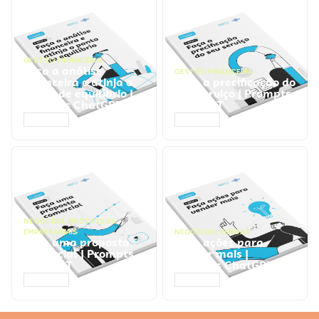
GESTÃO FINANCEIRA
Faça a análise
GESTÃO FINANCEIRA
financeira e atinja o
Faça a precificação do
ponto de equilíbrio |
seu serviço | Prompts
Prompts ChatGPT
ChatGPT
ACESSAR
ACESSAR
NEGÓCIOS
,
PROCESSOS
EMPRESARIAIS
NEGÓCIOS
,
VENDAS
Faça uma proposta
Faça ações para
comercial | Prompts
vender mais |
ChatGPT
Prompts ChatGPT
ACESSAR
ACESSAR