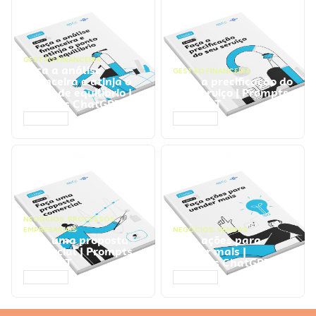
GESTÃO FINANCEIRA
Faça a análise
GESTÃO FINANCEIRA
financeira e atinja o
Faça a precificação do
ponto de equilíbrio |
seu serviço | Prompts
Prompts ChatGPT
ChatGPT
ACESSAR
ACESSAR
NEGÓCIOS
,
PROCESSOS
EMPRESARIAIS
NEGÓCIOS
,
VENDAS
Faça uma proposta
Faça ações para
comercial | Prompts
vender mais |
ChatGPT
Prompts ChatGPT
ACESSAR
ACESSAR