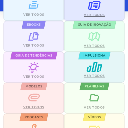
VER TODOS
VER TODOS
EBOOKS
GUIA DE INOVAÇÃO
VER TODOS
VER TODOS
GUIA DE TENDÊNCIAS
IMPULSIONA
VER TODOS
VER TODOS
MODELOS
PLANILHAS
VER TODOS
VER TODOS
PODCASTS
VÍDEOS