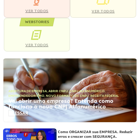
VER TODOS
VER TODOS
WEBSTORIES
VER TODOS
ABERTURA DE EMPRESA
,
ABRIR CNPJ
,
CNPJ ALFANUMÉRICO
,
EMPREENDEDORISMO
,
NOVO FORMATO DE CNPJ
,
RECEITA FEDERAL
Vai abrir uma empresa? Entenda como
funciona o novo CNPJ Alfanumérico
ACESSAR
Como ORGANIZAR sua EMPRESA. Reduzir
erros e crescer com SEGURANÇA.