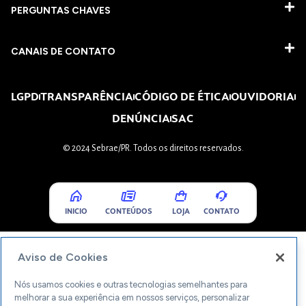
PERGUNTAS CHAVES​
CANAIS DE CONTATO
LGPD
TRANSPARÊNCIA
CÓDIGO DE ÉTICA
OUVIDORIA
DENÚNCIA
SAC
© 2024 Sebrae/PR. Todos os direitos reservados.
INICIO
CONTEÚDOS
LOJA
CONTATO
Aviso de Cookies
Nós usamos cookies e outras tecnologias semelhantes para
melhorar a sua experiência em nossos serviços, personalizar