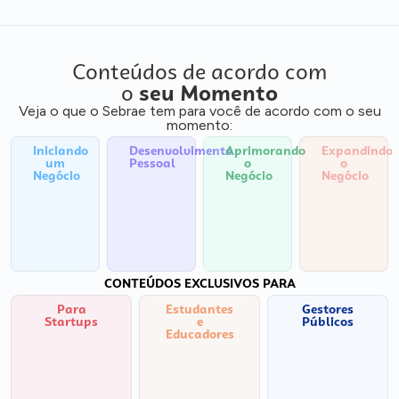
Conteúdos de acordo com
o
seu Momento
Veja o que o Sebrae tem para você de acordo com o seu
momento:
Iniciando
Desenvolvimento
Aprimorando
Expandindo
um
Pessoal
o
o
Negócio
Negócio
Negócio
CONTEÚDOS EXCLUSIVOS PARA
Para
Estudantes
Gestores
Startups
e
Públicos
Educadores