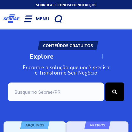
SOBRE
FALE CONOSCO
ENDEREÇOS
MENU
CONTEÚDOS GRATUITOS
Explore
N
o
s
s
o
s
A
Encontre a solução que você precisa
e Transforme Seu Negócio
ARQUIVOS
ARTIGOS