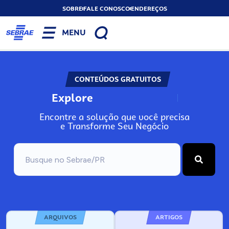
SOBRE
FALE CONOSCO
ENDEREÇOS
MENU
CONTEÚDOS GRATUITOS
Explore
N
o
s
s
o
s
A
Encontre a solução que você precisa
e Transforme Seu Negócio
ARQUIVOS
ARTIGOS