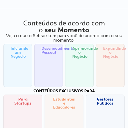
Conteúdos de acordo com
o
seu Momento
Veja o que o Sebrae tem para você de acordo com o seu
momento:
Iniciando
Desenvolvimento
Aprimorando
Expandindo
um
Pessoal
o
o
Negócio
Negócio
Negócio
CONTEÚDOS EXCLUSIVOS PARA
Para
Estudantes
Gestores
Startups
e
Públicos
Educadores