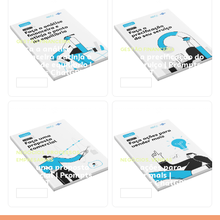
GESTÃO FINANCEIRA
Faça a análise
GESTÃO FINANCEIRA
financeira e atinja o
Faça a precificação do
ponto de equilíbrio |
seu serviço | Prompts
Prompts ChatGPT
ChatGPT
ACESSAR
ACESSAR
NEGÓCIOS
,
PROCESSOS
EMPRESARIAIS
NEGÓCIOS
,
VENDAS
Faça uma proposta
Faça ações para
comercial | Prompts
vender mais |
ChatGPT
Prompts ChatGPT
ACESSAR
ACESSAR