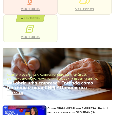
VER TODOS
VER TODOS
WEBSTORIES
VER TODOS
ABERTURA DE EMPRESA
,
ABRIR CNPJ
,
CNPJ ALFANUMÉRICO
,
EMPREENDEDORISMO
,
NOVO FORMATO DE CNPJ
,
RECEITA FEDERAL
Vai abrir uma empresa? Entenda como
funciona o novo CNPJ Alfanumérico
ACESSAR
Como ORGANIZAR sua EMPRESA. Reduzir
erros e crescer com SEGURANÇA.