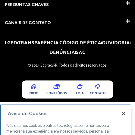
PERGUNTAS CHAVES​
CANAIS DE CONTATO
LGPD
TRANSPARÊNCIA
CÓDIGO DE ÉTICA
OUVIDORIA
DENÚNCIA
SAC
© 2024 Sebrae/PR. Todos os direitos reservados.
INICIO
CONTEÚDOS
LOJA
CONTATO
Aviso de Cookies
Nós usamos cookies e outras tecnologias semelhantes para
melhorar a sua experiência em nossos serviços, personalizar