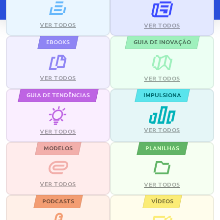
VER TODOS
VER TODOS
EBOOKS
GUIA DE INOVAÇÃO
VER TODOS
VER TODOS
GUIA DE TENDÊNCIAS
IMPULSIONA
VER TODOS
VER TODOS
MODELOS
PLANILHAS
VER TODOS
VER TODOS
PODCASTS
VÍDEOS