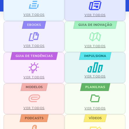
VER TODOS
VER TODOS
EBOOKS
GUIA DE INOVAÇÃO
VER TODOS
VER TODOS
GUIA DE TENDÊNCIAS
IMPULSIONA
VER TODOS
VER TODOS
MODELOS
PLANILHAS
VER TODOS
VER TODOS
PODCASTS
VÍDEOS