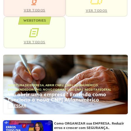
VER TODOS
VER TODOS
WEBSTORIES
VER TODOS
ABERTURA DE EMPRESA
,
ABRIR CNPJ
,
CNPJ ALFANUMÉRICO
,
EMPREENDEDORISMO
,
NOVO FORMATO DE CNPJ
,
RECEITA FEDERAL
Vai abrir uma empresa? Entenda como
funciona o novo CNPJ Alfanumérico
ACESSAR
Como ORGANIZAR sua EMPRESA. Reduzir
erros e crescer com SEGURANÇA.