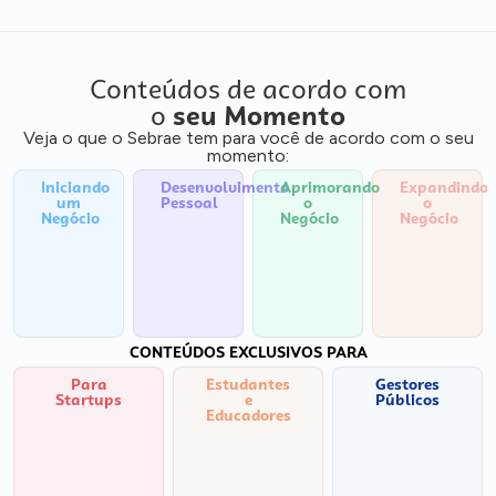
Conteúdos de acordo com
o
seu Momento
Veja o que o Sebrae tem para você de acordo com o seu
momento:
Iniciando
Desenvolvimento
Aprimorando
Expandindo
um
Pessoal
o
o
Negócio
Negócio
Negócio
CONTEÚDOS EXCLUSIVOS PARA
Para
Estudantes
Gestores
Startups
e
Públicos
Educadores