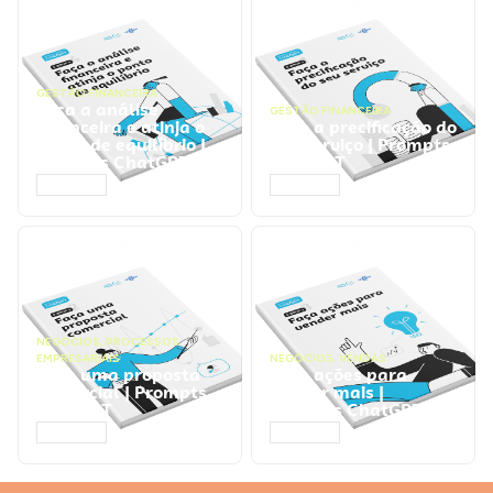
GESTÃO FINANCEIRA
Faça a análise
GESTÃO FINANCEIRA
financeira e atinja o
Faça a precificação do
ponto de equilíbrio |
seu serviço | Prompts
Prompts ChatGPT
ChatGPT
ACESSAR
ACESSAR
NEGÓCIOS
,
PROCESSOS
EMPRESARIAIS
NEGÓCIOS
,
VENDAS
Faça uma proposta
Faça ações para
comercial | Prompts
vender mais |
ChatGPT
Prompts ChatGPT
ACESSAR
ACESSAR