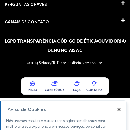
PERGUNTAS CHAVES​
CANAIS DE CONTATO
LGPD
TRANSPARÊNCIA
CÓDIGO DE ÉTICA
OUVIDORIA
DENÚNCIA
SAC
© 2024 Sebrae/PR. Todos os direitos reservados.
INICIO
CONTEÚDOS
LOJA
CONTATO
Aviso de Cookies
Nós usamos cookies e outras tecnologias semelhantes para
melhorar a sua experiência em nossos serviços, personalizar