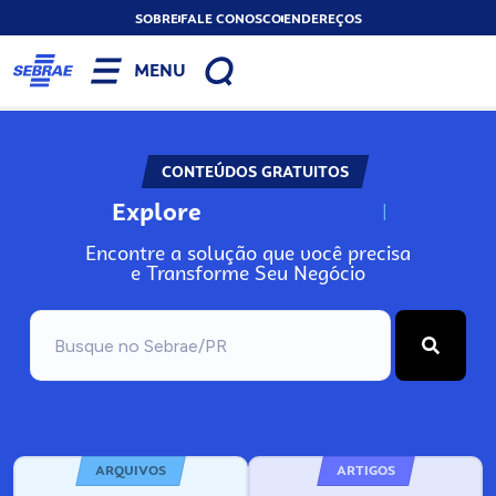
SOBRE
FALE CONOSCO
ENDEREÇOS
MENU
CONTEÚDOS GRATUITOS
Explore
N
o
s
s
o
s
A
Encontre a solução que você precisa
e Transforme Seu Negócio
ARQUIVOS
ARTIGOS