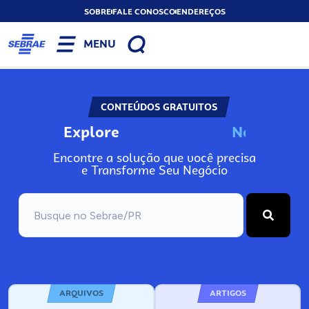
SOBRE
FALE CONOSCO
ENDEREÇOS
MENU
CONTEÚDOS GRATUITOS
Explore
N
o
s
s
o
s
A
Encontre a solução que você precisa
e Transforme Seu Negócio
ARQUIVOS
ARTIGOS