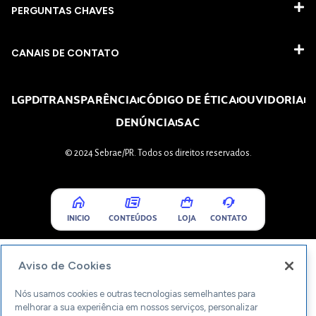
PERGUNTAS CHAVES​
CANAIS DE CONTATO
LGPD
TRANSPARÊNCIA
CÓDIGO DE ÉTICA
OUVIDORIA
DENÚNCIA
SAC
© 2024 Sebrae/PR. Todos os direitos reservados.
INICIO
CONTEÚDOS
LOJA
CONTATO
Aviso de Cookies
Nós usamos cookies e outras tecnologias semelhantes para
melhorar a sua experiência em nossos serviços, personalizar