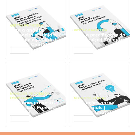
GESTÃO FINANCEIRA
Faça a análise
GESTÃO FINANCEIRA
financeira e atinja o
Faça a precificação do
ponto de equilíbrio |
seu serviço | Prompts
Prompts ChatGPT
ChatGPT
ACESSAR
ACESSAR
NEGÓCIOS
,
PROCESSOS
EMPRESARIAIS
NEGÓCIOS
,
VENDAS
Faça uma proposta
Faça ações para
comercial | Prompts
vender mais |
ChatGPT
Prompts ChatGPT
ACESSAR
ACESSAR