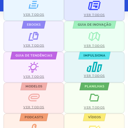
VER TODOS
VER TODOS
EBOOKS
GUIA DE INOVAÇÃO
VER TODOS
VER TODOS
GUIA DE TENDÊNCIAS
IMPULSIONA
VER TODOS
VER TODOS
MODELOS
PLANILHAS
VER TODOS
VER TODOS
PODCASTS
VÍDEOS