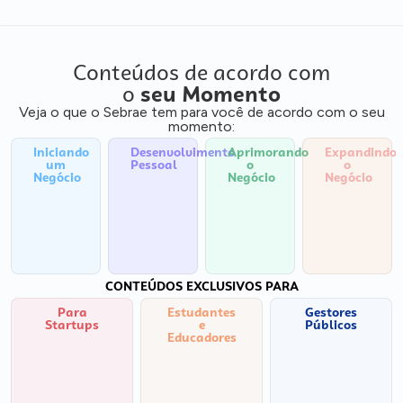
Conteúdos de acordo com
o
seu Momento
Veja o que o Sebrae tem para você de acordo com o seu
momento:
Iniciando
Desenvolvimento
Aprimorando
Expandindo
um
Pessoal
o
o
Negócio
Negócio
Negócio
CONTEÚDOS EXCLUSIVOS PARA
Para
Estudantes
Gestores
Startups
e
Públicos
Educadores