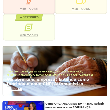
VER TODOS
VER TODOS
WEBSTORIES
VER TODOS
ABERTURA DE EMPRESA
,
ABRIR CNPJ
,
CNPJ ALFANUMÉRICO
,
EMPREENDEDORISMO
,
NOVO FORMATO DE CNPJ
,
RECEITA FEDERAL
Vai abrir uma empresa? Entenda como
funciona o novo CNPJ Alfanumérico
ACESSAR
Como ORGANIZAR sua EMPRESA. Reduzir
erros e crescer com SEGURANÇA.