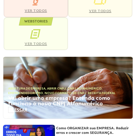
VER TODOS
VER TODOS
WEBSTORIES
VER TODOS
ABERTURA DE EMPRESA
,
ABRIR CNPJ
,
CNPJ ALFANUMÉRICO
,
EMPREENDEDORISMO
,
NOVO FORMATO DE CNPJ
,
RECEITA FEDERAL
Vai abrir uma empresa? Entenda como
funciona o novo CNPJ Alfanumérico
ACESSAR
Como ORGANIZAR sua EMPRESA. Reduzir
erros e crescer com SEGURANÇA.