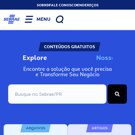
SOBRE
FALE CONOSCO
ENDEREÇOS
MENU
CONTEÚDOS GRATUITOS
Explore
N
o
s
s
o
s
A
I
n
Encontre a solução que você precisa
e Transforme Seu Negócio
ARQUIVOS
ARTIGOS