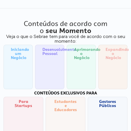
Conteúdos de acordo com
o
seu Momento
Veja o que o Sebrae tem para você de acordo com o seu
momento:
Iniciando
Desenvolvimento
Aprimorando
Expandindo
um
Pessoal
o
o
Negócio
Negócio
Negócio
CONTEÚDOS EXCLUSIVOS PARA
Para
Estudantes
Gestores
Startups
e
Públicos
Educadores