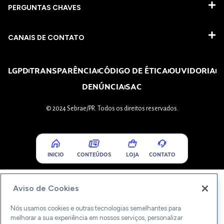
PERGUNTAS CHAVES​
CANAIS DE CONTATO
LGPD
TRANSPARÊNCIA
CÓDIGO DE ÉTICA
OUVIDORIA
DENÚNCIA
SAC
© 2024 Sebrae/PR. Todos os direitos reservados.
INICIO
CONTEÚDOS
LOJA
CONTATO
Aviso de Cookies
Nós usamos cookies e outras tecnologias semelhantes para
melhorar a sua experiência em nossos serviços, personalizar