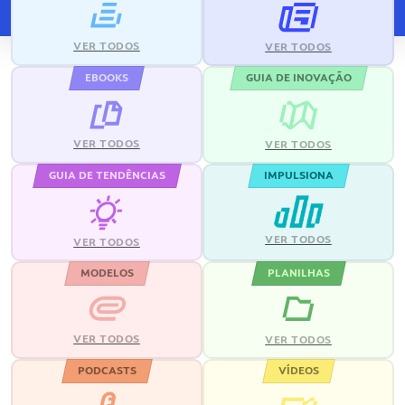
VER TODOS
VER TODOS
EBOOKS
GUIA DE INOVAÇÃO
VER TODOS
VER TODOS
GUIA DE TENDÊNCIAS
IMPULSIONA
VER TODOS
VER TODOS
MODELOS
PLANILHAS
VER TODOS
VER TODOS
PODCASTS
VÍDEOS