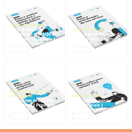
GESTÃO FINANCEIRA
Faça a análise
GESTÃO FINANCEIRA
financeira e atinja o
Faça a precificação do
ponto de equilíbrio |
seu serviço | Prompts
Prompts ChatGPT
ChatGPT
ACESSAR
ACESSAR
NEGÓCIOS
,
PROCESSOS
EMPRESARIAIS
NEGÓCIOS
,
VENDAS
Faça uma proposta
Faça ações para
comercial | Prompts
vender mais |
ChatGPT
Prompts ChatGPT
ACESSAR
ACESSAR