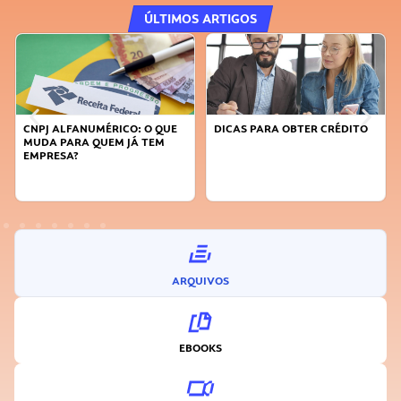
ÚLTIMOS ARTIGOS
CNPJ ALFANUMÉRICO: O QUE
DICAS PARA OBTER CRÉDITO
FA
MUDA PARA QUEM JÁ TEM
SU
EMPRESA?
I
ARQUIVOS
EBOOKS