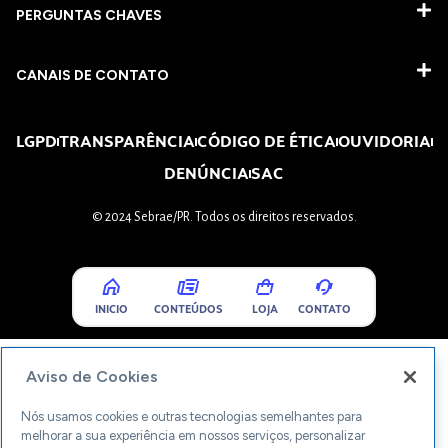
PERGUNTAS CHAVES​
CANAIS DE CONTATO
LGPD
TRANSPARÊNCIA
CÓDIGO DE ÉTICA
OUVIDORIA
DENÚNCIA
SAC
© 2024 Sebrae/PR. Todos os direitos reservados.
INICIO
CONTEÚDOS
LOJA
CONTATO
Aviso de Cookies
Nós usamos cookies e outras tecnologias semelhantes para
melhorar a sua experiência em nossos serviços, personalizar