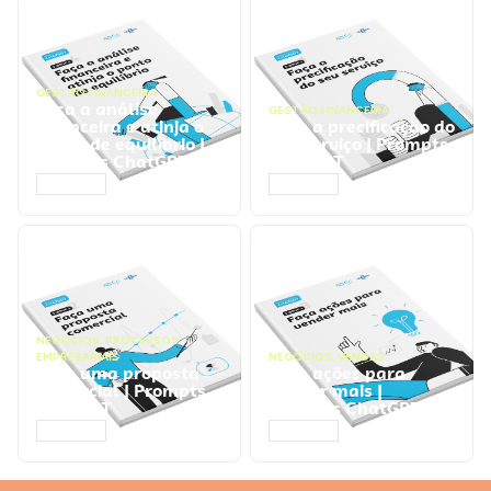
GESTÃO FINANCEIRA
Faça a análise
GESTÃO FINANCEIRA
financeira e atinja o
Faça a precificação do
ponto de equilíbrio |
seu serviço | Prompts
Prompts ChatGPT
ChatGPT
ACESSAR
ACESSAR
NEGÓCIOS
,
PROCESSOS
EMPRESARIAIS
NEGÓCIOS
,
VENDAS
Faça uma proposta
Faça ações para
comercial | Prompts
vender mais |
ChatGPT
Prompts ChatGPT
ACESSAR
ACESSAR