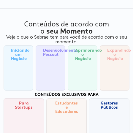
Conteúdos de acordo com
o
seu Momento
Veja o que o Sebrae tem para você de acordo com o seu
momento:
Iniciando
Desenvolvimento
Aprimorando
Expandindo
um
Pessoal
o
o
Negócio
Negócio
Negócio
CONTEÚDOS EXCLUSIVOS PARA
Para
Estudantes
Gestores
Startups
e
Públicos
Educadores