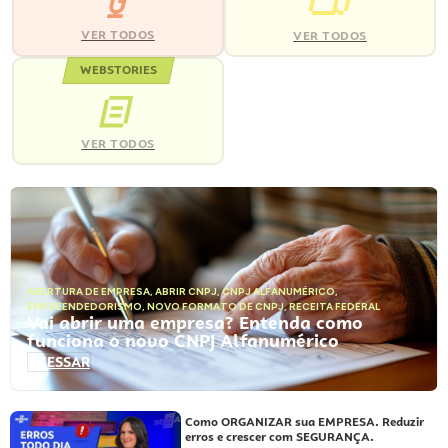
VER TODOS
VER TODOS
WEBSTORIES
VER TODOS
ABERTURA DE EMPRESA
,
ABRIR CNPJ
,
CNPJ ALFANUMÉRICO
,
EMPREENDEDORISMO
,
NOVO FORMATO DE CNPJ
,
RECEITA FEDERAL
Vai abrir uma empresa? Entenda como
funciona o novo CNPJ Alfanumérico
ACESSAR
Como ORGANIZAR sua EMPRESA. Reduzir
erros e crescer com SEGURANÇA.