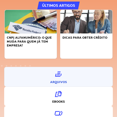
ÚLTIMOS ARTIGOS
O QUE
DICAS PARA OBTER CRÉDITO
FAÇA A DIFERENÇA: SEJA
TEM
SUSTENTÁVEL, SEJA
INOVADOR
ARQUIVOS
EBOOKS