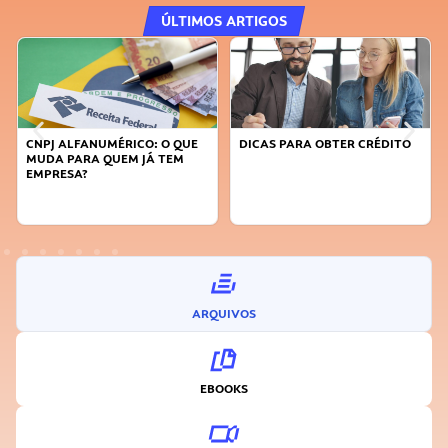
ÚLTIMOS ARTIGOS
QUE
DICAS PARA OBTER CRÉDITO
FAÇA A DIFERENÇA: SEJA
M
SUSTENTÁVEL, SEJA
INOVADOR
ARQUIVOS
EBOOKS