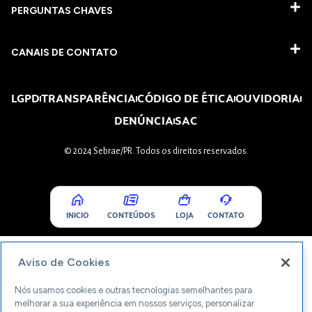
PERGUNTAS CHAVES​
CANAIS DE CONTATO
LGPD
TRANSPARÊNCIA
CÓDIGO DE ÉTICA
OUVIDORIA
DENÚNCIA
SAC
© 2024 Sebrae/PR. Todos os direitos reservados.
INICIO
CONTEÚDOS
LOJA
CONTATO
Aviso de Cookies
Nós usamos cookies e outras tecnologias semelhantes para
melhorar a sua experiência em nossos serviços, personalizar