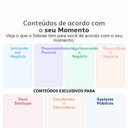
Conteúdos de acordo com
o
seu Momento
Veja o que o Sebrae tem para você de acordo com o seu
momento:
Iniciando
Desenvolvimento
Aprimorando
Expandindo
um
Pessoal
o
o
Negócio
Negócio
Negócio
CONTEÚDOS EXCLUSIVOS PARA
Para
Estudantes
Gestores
Startups
e
Públicos
Educadores