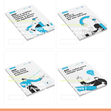
GESTÃO FINANCEIRA
Faça a análise
GESTÃO FINANCEIRA
financeira e atinja o
Faça a precificação do
ponto de equilíbrio |
seu serviço | Prompts
Prompts ChatGPT
ChatGPT
ACESSAR
ACESSAR
NEGÓCIOS
,
PROCESSOS
EMPRESARIAIS
NEGÓCIOS
,
VENDAS
Faça uma proposta
Faça ações para
comercial | Prompts
vender mais |
ChatGPT
Prompts ChatGPT
ACESSAR
ACESSAR