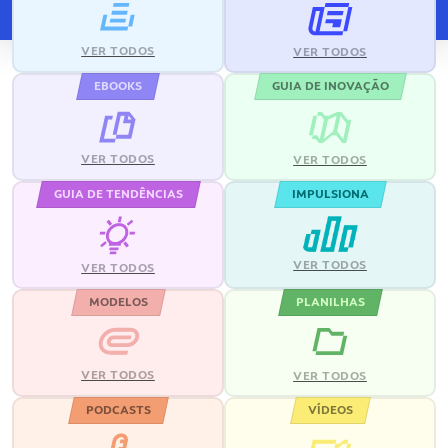
VER TODOS
VER TODOS
EBOOKS
GUIA DE INOVAÇÃO
VER TODOS
VER TODOS
GUIA DE TENDÊNCIAS
IMPULSIONA
VER TODOS
VER TODOS
MODELOS
PLANILHAS
VER TODOS
VER TODOS
PODCASTS
VÍDEOS