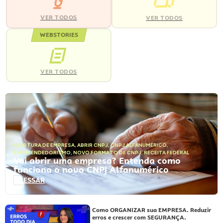
VER TODOS
VER TODOS
WEBSTORIES
VER TODOS
ABERTURA DE EMPRESA
,
ABRIR CNPJ
,
CNPJ ALFANUMÉRICO
,
EMPREENDEDORISMO
,
NOVO FORMATO DE CNPJ
,
RECEITA FEDERAL
Vai abrir uma empresa? Entenda como
funciona o novo CNPJ Alfanumérico
ACESSAR
Como ORGANIZAR sua EMPRESA. Reduzir
erros e crescer com SEGURANÇA.