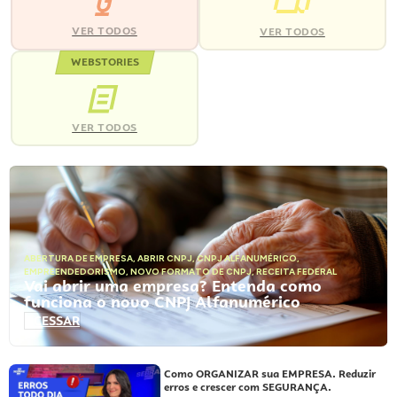
VER TODOS
VER TODOS
WEBSTORIES
VER TODOS
ABERTURA DE EMPRESA
,
ABRIR CNPJ
,
CNPJ ALFANUMÉRICO
,
EMPREENDEDORISMO
,
NOVO FORMATO DE CNPJ
,
RECEITA FEDERAL
Vai abrir uma empresa? Entenda como
funciona o novo CNPJ Alfanumérico
ACESSAR
Como ORGANIZAR sua EMPRESA. Reduzir
erros e crescer com SEGURANÇA.