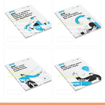
GESTÃO FINANCEIRA
Faça a análise
GESTÃO FINANCEIRA
financeira e atinja o
Faça a precificação do
ponto de equilíbrio |
seu serviço | Prompts
Prompts ChatGPT
ChatGPT
ACESSAR
ACESSAR
NEGÓCIOS
,
PROCESSOS
EMPRESARIAIS
NEGÓCIOS
,
VENDAS
Faça uma proposta
Faça ações para
comercial | Prompts
vender mais |
ChatGPT
Prompts ChatGPT
ACESSAR
ACESSAR