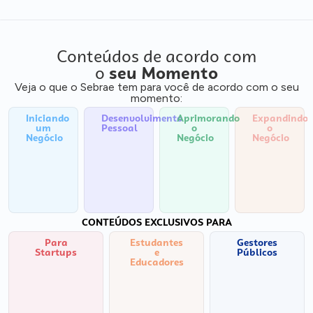
Conteúdos de acordo com
o
seu Momento
Veja o que o Sebrae tem para você de acordo com o seu
momento:
Iniciando
Desenvolvimento
Aprimorando
Expandindo
um
Pessoal
o
o
Negócio
Negócio
Negócio
CONTEÚDOS EXCLUSIVOS PARA
Para
Estudantes
Gestores
Startups
e
Públicos
Educadores