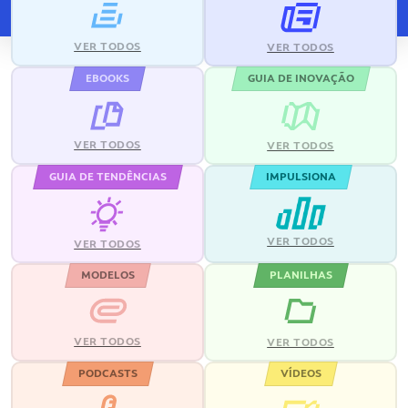
VER TODOS
VER TODOS
EBOOKS
GUIA DE INOVAÇÃO
VER TODOS
VER TODOS
GUIA DE TENDÊNCIAS
IMPULSIONA
VER TODOS
VER TODOS
MODELOS
PLANILHAS
VER TODOS
VER TODOS
PODCASTS
VÍDEOS