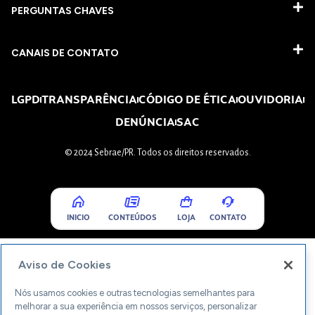
PERGUNTAS CHAVES​
CANAIS DE CONTATO
LGPD
TRANSPARÊNCIA
CÓDIGO DE ÉTICA
OUVIDORIA
DENÚNCIA
SAC
© 2024 Sebrae/PR. Todos os direitos reservados.
INICIO
CONTEÚDOS
LOJA
CONTATO
Aviso de Cookies
Nós usamos cookies e outras tecnologias semelhantes para
melhorar a sua experiência em nossos serviços, personalizar