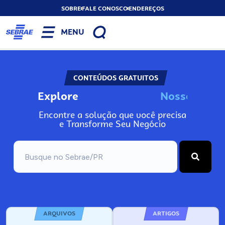
SOBRE
FALE CONOSCO
ENDEREÇOS
MENU
CONTEÚDOS GRATUITOS
Explore
N
o
s
s
o
s
A
Encontre a solução que você precisa
e Transforme Seu Negócio
ARQUIVOS
ARTIGOS