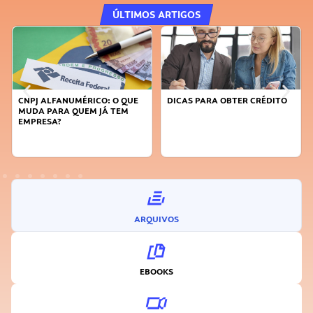
ÚLTIMOS ARTIGOS
MÉRICO: O QUE
DICAS PARA OBTER CRÉDITO
FAÇA A DIFERENÇ
UEM JÁ TEM
SUSTENTÁVEL, SE
INOVADOR
ARQUIVOS
EBOOKS