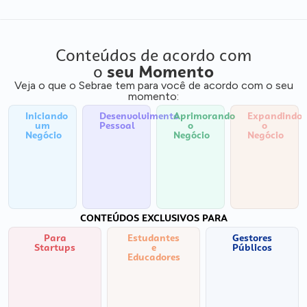
Conteúdos de acordo com
o
seu Momento
Veja o que o Sebrae tem para você de acordo com o seu
momento:
Iniciando
Desenvolvimento
Aprimorando
Expandindo
um
Pessoal
o
o
Negócio
Negócio
Negócio
CONTEÚDOS EXCLUSIVOS PARA
Para
Estudantes
Gestores
Startups
e
Públicos
Educadores