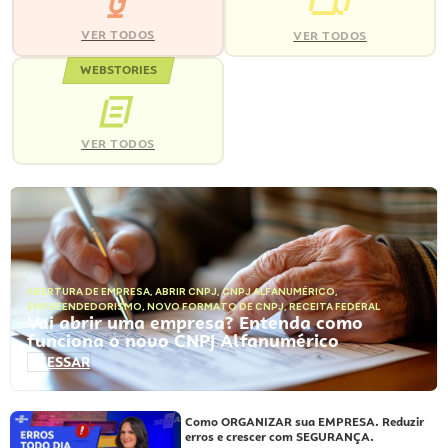
VER TODOS
VER TODOS
WEBSTORIES
VER TODOS
ABERTURA DE EMPRESA
,
ABRIR CNPJ
,
CNPJ ALFANUMÉRICO
,
EMPREENDEDORISMO
,
NOVO FORMATO DE CNPJ
,
RECEITA FEDERAL
Vai abrir uma empresa? Entenda como
funciona o novo CNPJ Alfanumérico
ACESSAR
Como ORGANIZAR sua EMPRESA. Reduzir
erros e crescer com SEGURANÇA.