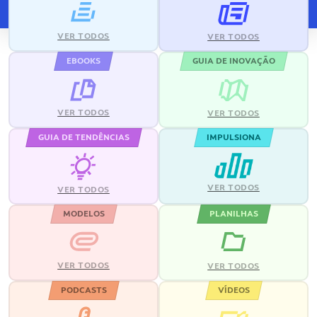
VER TODOS
VER TODOS
EBOOKS
GUIA DE INOVAÇÃO
VER TODOS
VER TODOS
GUIA DE TENDÊNCIAS
IMPULSIONA
VER TODOS
VER TODOS
MODELOS
PLANILHAS
VER TODOS
VER TODOS
PODCASTS
VÍDEOS