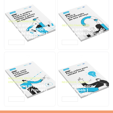
GESTÃO FINANCEIRA
Faça a análise
GESTÃO FINANCEIRA
financeira e atinja o
Faça a precificação do
ponto de equilíbrio |
seu serviço | Prompts
Prompts ChatGPT
ChatGPT
ACESSAR
ACESSAR
NEGÓCIOS
,
PROCESSOS
EMPRESARIAIS
NEGÓCIOS
,
VENDAS
Faça uma proposta
Faça ações para
comercial | Prompts
vender mais |
ChatGPT
Prompts ChatGPT
ACESSAR
ACESSAR