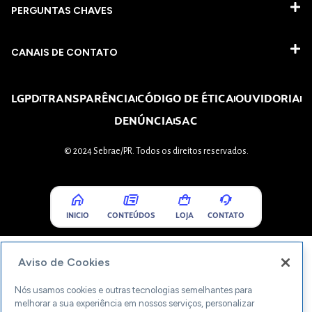
PERGUNTAS CHAVES​
CANAIS DE CONTATO
LGPD
TRANSPARÊNCIA
CÓDIGO DE ÉTICA
OUVIDORIA
DENÚNCIA
SAC
© 2024 Sebrae/PR. Todos os direitos reservados.
INICIO
CONTEÚDOS
LOJA
CONTATO
Aviso de Cookies
Nós usamos cookies e outras tecnologias semelhantes para
melhorar a sua experiência em nossos serviços, personalizar