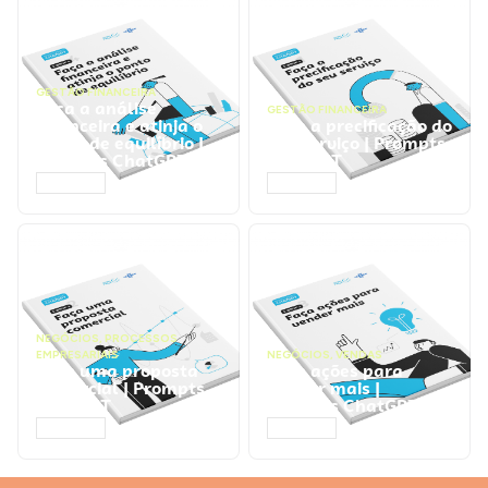
GESTÃO FINANCEIRA
Faça a análise
GESTÃO FINANCEIRA
financeira e atinja o
Faça a precificação do
ponto de equilíbrio |
seu serviço | Prompts
Prompts ChatGPT
ChatGPT
ACESSAR
ACESSAR
NEGÓCIOS
,
PROCESSOS
EMPRESARIAIS
NEGÓCIOS
,
VENDAS
Faça uma proposta
Faça ações para
comercial | Prompts
vender mais |
ChatGPT
Prompts ChatGPT
ACESSAR
ACESSAR