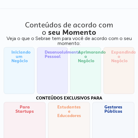
Conteúdos de acordo com
o
seu Momento
Veja o que o Sebrae tem para você de acordo com o seu
momento:
Iniciando
Desenvolvimento
Aprimorando
Expandindo
um
Pessoal
o
o
Negócio
Negócio
Negócio
CONTEÚDOS EXCLUSIVOS PARA
Para
Estudantes
Gestores
Startups
e
Públicos
Educadores