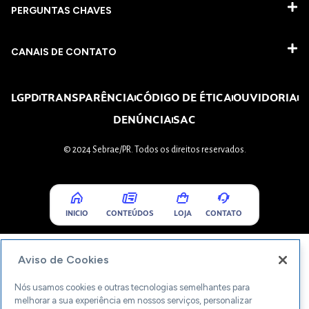
PERGUNTAS CHAVES​
CANAIS DE CONTATO
LGPD
TRANSPARÊNCIA
CÓDIGO DE ÉTICA
OUVIDORIA
DENÚNCIA
SAC
© 2024 Sebrae/PR. Todos os direitos reservados.
INICIO
CONTEÚDOS
LOJA
CONTATO
Aviso de Cookies
Nós usamos cookies e outras tecnologias semelhantes para
melhorar a sua experiência em nossos serviços, personalizar