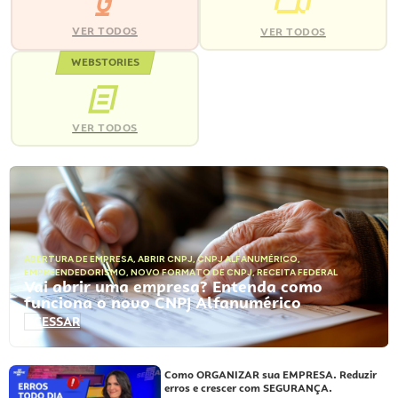
VER TODOS
VER TODOS
WEBSTORIES
VER TODOS
ABERTURA DE EMPRESA
,
ABRIR CNPJ
,
CNPJ ALFANUMÉRICO
,
EMPREENDEDORISMO
,
NOVO FORMATO DE CNPJ
,
RECEITA FEDERAL
Vai abrir uma empresa? Entenda como
funciona o novo CNPJ Alfanumérico
ACESSAR
Como ORGANIZAR sua EMPRESA. Reduzir
erros e crescer com SEGURANÇA.