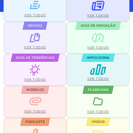
VER TODOS
VER TODOS
EBOOKS
GUIA DE INOVAÇÃO
VER TODOS
VER TODOS
GUIA DE TENDÊNCIAS
IMPULSIONA
VER TODOS
VER TODOS
MODELOS
PLANILHAS
VER TODOS
VER TODOS
PODCASTS
VÍDEOS