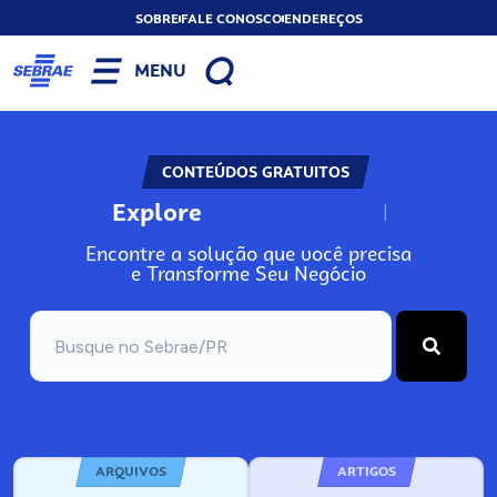
SOBRE
FALE CONOSCO
ENDEREÇOS
MENU
CONTEÚDOS GRATUITOS
Explore
N
o
s
s
o
s
A
Encontre a solução que você precisa
e Transforme Seu Negócio
ARQUIVOS
ARTIGOS