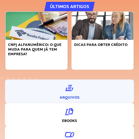
ÚLTIMOS ARTIGOS
O: O QUE
DICAS PARA OBTER CRÉDITO
FAÇA A DIFERENÇA: SE
JÁ TEM
SUSTENTÁVEL, SEJA
INOVADOR
ARQUIVOS
EBOOKS