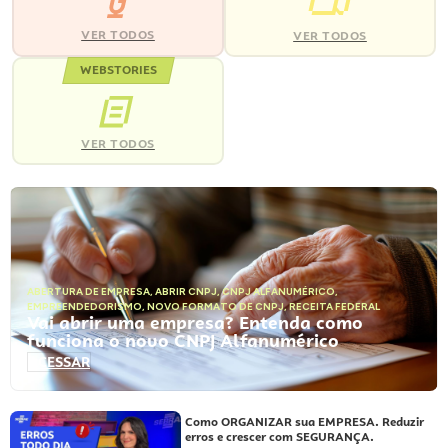
VER TODOS
VER TODOS
WEBSTORIES
VER TODOS
ABERTURA DE EMPRESA
,
ABRIR CNPJ
,
CNPJ ALFANUMÉRICO
,
EMPREENDEDORISMO
,
NOVO FORMATO DE CNPJ
,
RECEITA FEDERAL
Vai abrir uma empresa? Entenda como
funciona o novo CNPJ Alfanumérico
ACESSAR
Como ORGANIZAR sua EMPRESA. Reduzir
erros e crescer com SEGURANÇA.