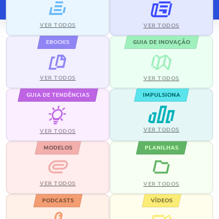
VER TODOS
VER TODOS
EBOOKS
GUIA DE INOVAÇÃO
VER TODOS
VER TODOS
GUIA DE TENDÊNCIAS
IMPULSIONA
VER TODOS
VER TODOS
MODELOS
PLANILHAS
VER TODOS
VER TODOS
PODCASTS
VÍDEOS