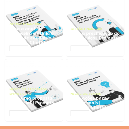
GESTÃO FINANCEIRA
Faça a análise
GESTÃO FINANCEIRA
financeira e atinja o
Faça a precificação do
ponto de equilíbrio |
seu serviço | Prompts
Prompts ChatGPT
ChatGPT
ACESSAR
ACESSAR
NEGÓCIOS
,
PROCESSOS
EMPRESARIAIS
NEGÓCIOS
,
VENDAS
Faça uma proposta
Faça ações para
comercial | Prompts
vender mais |
ChatGPT
Prompts ChatGPT
ACESSAR
ACESSAR