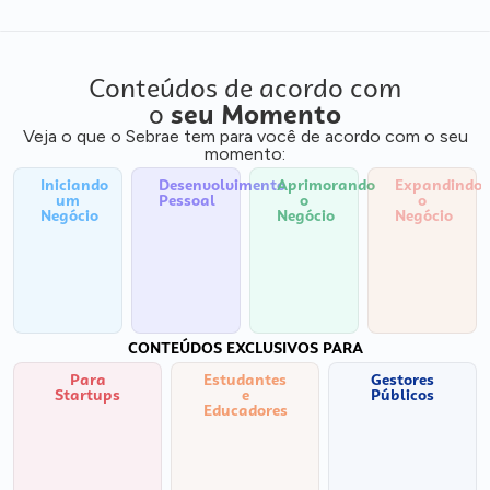
Conteúdos de acordo com
o
seu Momento
Veja o que o Sebrae tem para você de acordo com o seu
momento:
Iniciando
Desenvolvimento
Aprimorando
Expandindo
um
Pessoal
o
o
Negócio
Negócio
Negócio
CONTEÚDOS EXCLUSIVOS PARA
Para
Estudantes
Gestores
Startups
e
Públicos
Educadores