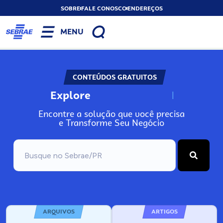
SOBRE
FALE CONOSCO
ENDEREÇOS
MENU
CONTEÚDOS GRATUITOS
Explore
N
o
s
s
o
s
A
Encontre a solução que você precisa
e Transforme Seu Negócio
ARQUIVOS
ARTIGOS