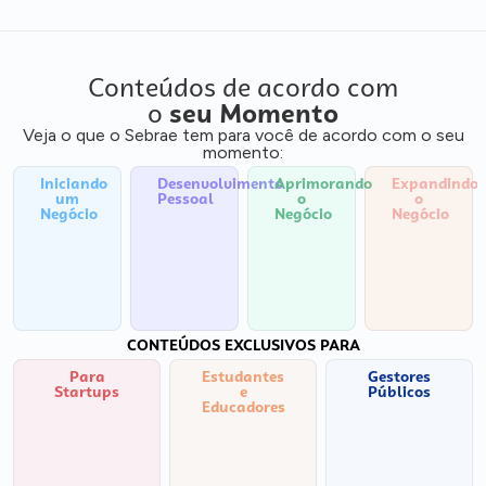
Conteúdos de acordo com
o
seu Momento
Veja o que o Sebrae tem para você de acordo com o seu
momento:
Iniciando
Desenvolvimento
Aprimorando
Expandindo
um
Pessoal
o
o
Negócio
Negócio
Negócio
CONTEÚDOS EXCLUSIVOS PARA
Para
Estudantes
Gestores
Startups
e
Públicos
Educadores