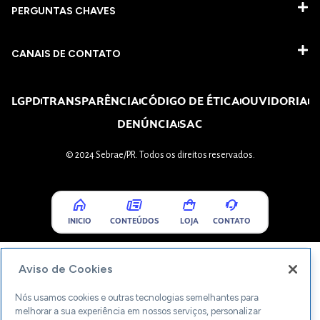
PERGUNTAS CHAVES​
CANAIS DE CONTATO
LGPD
TRANSPARÊNCIA
CÓDIGO DE ÉTICA
OUVIDORIA
DENÚNCIA
SAC
© 2024 Sebrae/PR. Todos os direitos reservados.
INICIO
CONTEÚDOS
LOJA
CONTATO
Aviso de Cookies
Nós usamos cookies e outras tecnologias semelhantes para
melhorar a sua experiência em nossos serviços, personalizar