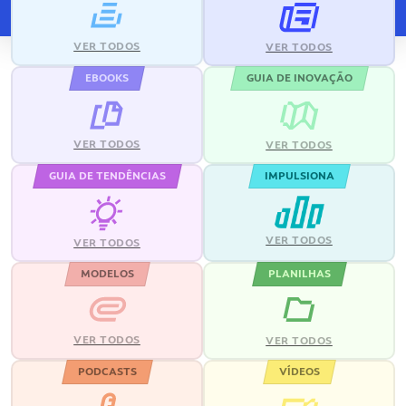
VER TODOS
VER TODOS
EBOOKS
GUIA DE INOVAÇÃO
VER TODOS
VER TODOS
GUIA DE TENDÊNCIAS
IMPULSIONA
VER TODOS
VER TODOS
MODELOS
PLANILHAS
VER TODOS
VER TODOS
PODCASTS
VÍDEOS