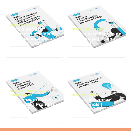
GESTÃO FINANCEIRA
Faça a análise
GESTÃO FINANCEIRA
financeira e atinja o
Faça a precificação do
ponto de equilíbrio |
seu serviço | Prompts
Prompts ChatGPT
ChatGPT
ACESSAR
ACESSAR
NEGÓCIOS
,
PROCESSOS
EMPRESARIAIS
NEGÓCIOS
,
VENDAS
Faça uma proposta
Faça ações para
comercial | Prompts
vender mais |
ChatGPT
Prompts ChatGPT
ACESSAR
ACESSAR