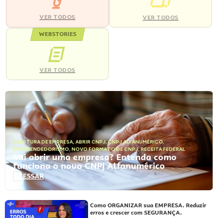
VER TODOS
VER TODOS
WEBSTORIES
VER TODOS
ABERTURA DE EMPRESA
,
ABRIR CNPJ
,
CNPJ ALFANUMÉRICO
,
EMPREENDEDORISMO
,
NOVO FORMATO DE CNPJ
,
RECEITA FEDERAL
Vai abrir uma empresa? Entenda como
funciona o novo CNPJ Alfanumérico
ACESSAR
Como ORGANIZAR sua EMPRESA. Reduzir
erros e crescer com SEGURANÇA.