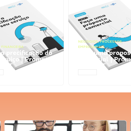
NEGÓCIOS
,
PROCESSOS
 FINANCEIRA
EMPRESARIAIS
 a precificação do
Faça uma propos
serviço | Prompts
comercial | Prom
tGPT
ChatGPT
AR
ACESSAR