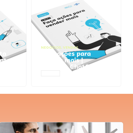
NEGÓCIOS
,
VENDAS
ta
Faça ações para
pts
vender mais |
Prompts ChatGPT
ACESSAR