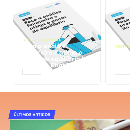
GESTÃO FINANCEIRA
Faça a análise
GESTÃO
financeira e atinja o
Faça
ponto de equilíbrio |
seu 
Prompts ChatGPT
Cha
ACESSAR
ACESS
ÚLTIMOS ARTIGOS