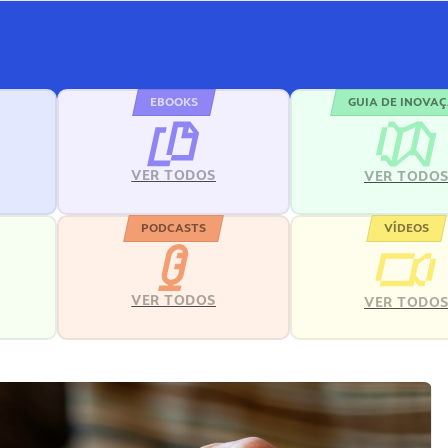
EBOOKS
GUIA DE INOVA
VER TODOS
VER TODO
PODCASTS
VÍDEOS
VER TODOS
VER TODO