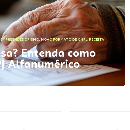
,
EMPREENDEDORISMO
,
NOVO FORMATO DE CNPJ
,
RECEITA
esa? Entenda como
PJ Alfanumérico