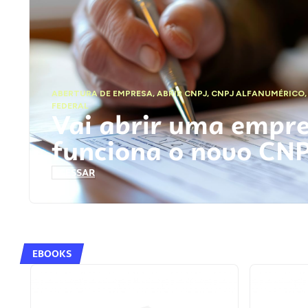
ABERTURA DE EMPRESA
,
ABRIR CNPJ
,
CNPJ ALFANUMÉRICO
FEDERAL
Vai abrir uma empr
funciona o novo CN
ACESSAR
EBOOKS