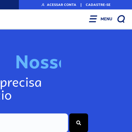
ACESSAR CONTA
|
CADASTRE-SE
MENU
N
o
s
s
o
s
I
n
f
o
g
precisa
io