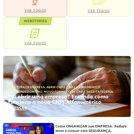
VER TODOS
VER TODOS
WEBSTORIES
VER TODOS
ABERTURA DE EMPRESA
,
ABRIR CNPJ
,
CNPJ ALFANUMÉRICO
,
EMPREENDEDORISMO
,
NOVO FORMATO DE CNPJ
,
RECEITA FEDERAL
Vai abrir uma empresa? Entenda como
funciona o novo CNPJ Alfanumérico
ACESSAR
Como ORGANIZAR sua EMPRESA. Reduzir
erros e crescer com SEGURANÇA.