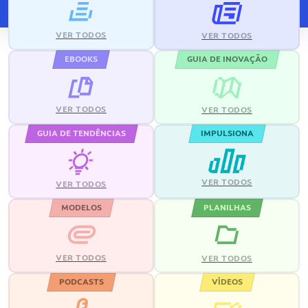
VER TODOS
VER TODOS
EBOOKS
GUIA DE INOVAÇÃO
VER TODOS
VER TODOS
GUIA DE TENDÊNCIAS
IMPULSIONA
VER TODOS
VER TODOS
MODELOS
PLANILHAS
VER TODOS
VER TODOS
PODCASTS
VÍDEOS