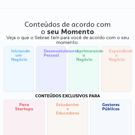
Conteúdos de acordo com
o
seu Momento
Veja o que o Sebrae tem para você de acordo com o seu
momento:
Iniciando
Desenvolvimento
Aprimorando
Expandindo
um
Pessoal
o
o
Negócio
Negócio
Negócio
CONTEÚDOS EXCLUSIVOS PARA
Para
Estudantes
Gestores
Startups
e
Públicos
Educadores