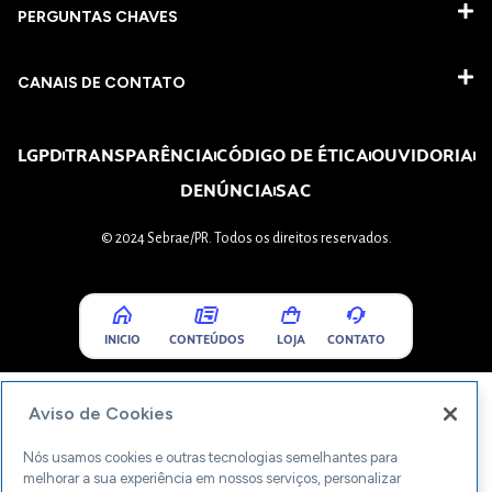
PERGUNTAS CHAVES​
CANAIS DE CONTATO
LGPD
TRANSPARÊNCIA
CÓDIGO DE ÉTICA
OUVIDORIA
DENÚNCIA
SAC
© 2024 Sebrae/PR. Todos os direitos reservados.
INICIO
CONTEÚDOS
LOJA
CONTATO
Aviso de Cookies
Nós usamos cookies e outras tecnologias semelhantes para
melhorar a sua experiência em nossos serviços, personalizar