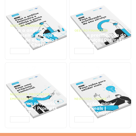
GESTÃO FINANCEIRA
Faça a análise
GESTÃO FINANCEIRA
financeira e atinja o
Faça a precificação do
ponto de equilíbrio |
seu serviço | Prompts
Prompts ChatGPT
ChatGPT
ACESSAR
ACESSAR
NEGÓCIOS
,
PROCESSOS
EMPRESARIAIS
NEGÓCIOS
,
VENDAS
Faça uma proposta
Faça ações para
comercial | Prompts
vender mais |
ChatGPT
Prompts ChatGPT
ACESSAR
ACESSAR