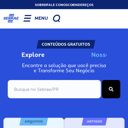
SOBRE
FALE CONOSCO
ENDEREÇOS
MENU
CONTEÚDOS GRATUITOS
Explore
N
o
s
s
o
s
A
I
n
Encontre a solução que você precisa
e Transforme Seu Negócio
ARQUIVOS
ARTIGOS