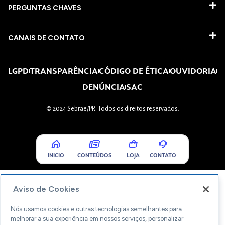
PERGUNTAS CHAVES​
CANAIS DE CONTATO
LGPD
TRANSPARÊNCIA
CÓDIGO DE ÉTICA
OUVIDORIA
DENÚNCIA
SAC
© 2024 Sebrae/PR. Todos os direitos reservados.
INICIO
CONTEÚDOS
LOJA
CONTATO
Aviso de Cookies
Nós usamos cookies e outras tecnologias semelhantes para
melhorar a sua experiência em nossos serviços, personalizar