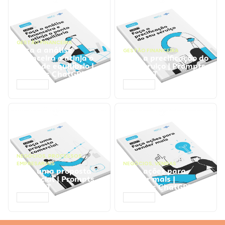
GESTÃO FINANCEIRA
Faça a análise
GESTÃO FINANCEIRA
financeira e atinja o
Faça a precificação do
ponto de equilíbrio |
seu serviço | Prompts
Prompts ChatGPT
ChatGPT
ACESSAR
ACESSAR
NEGÓCIOS
,
PROCESSOS
EMPRESARIAIS
NEGÓCIOS
,
VENDAS
Faça uma proposta
Faça ações para
comercial | Prompts
vender mais |
ChatGPT
Prompts ChatGPT
ACESSAR
ACESSAR