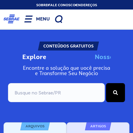
SOBRE
FALE CONOSCO
ENDEREÇOS
MENU
CONTEÚDOS GRATUITOS
Explore
N
o
s
s
o
s
I
n
f
o
Encontre a solução que você precisa
e Transforme Seu Negócio
ARQUIVOS
ARTIGOS