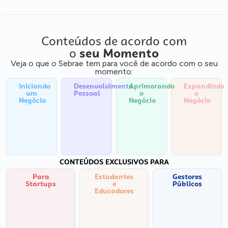
Conteúdos de acordo com
o
seu Momento
Veja o que o Sebrae tem para você de acordo com o seu
momento:
Iniciando
Desenvolvimento
Aprimorando
Expandindo
um
Pessoal
o
o
Negócio
Negócio
Negócio
CONTEÚDOS EXCLUSIVOS PARA
Para
Estudantes
Gestores
Startups
e
Públicos
Educadores