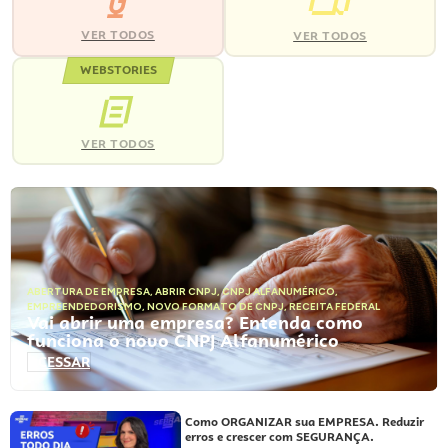
VER TODOS
VER TODOS
WEBSTORIES
VER TODOS
ABERTURA DE EMPRESA
,
ABRIR CNPJ
,
CNPJ ALFANUMÉRICO
,
EMPREENDEDORISMO
,
NOVO FORMATO DE CNPJ
,
RECEITA FEDERAL
Vai abrir uma empresa? Entenda como
funciona o novo CNPJ Alfanumérico
ACESSAR
Como ORGANIZAR sua EMPRESA. Reduzir
erros e crescer com SEGURANÇA.