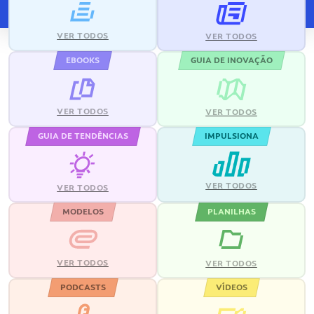
VER TODOS
VER TODOS
EBOOKS
GUIA DE INOVAÇÃO
VER TODOS
VER TODOS
GUIA DE TENDÊNCIAS
IMPULSIONA
VER TODOS
VER TODOS
MODELOS
PLANILHAS
VER TODOS
VER TODOS
PODCASTS
VÍDEOS