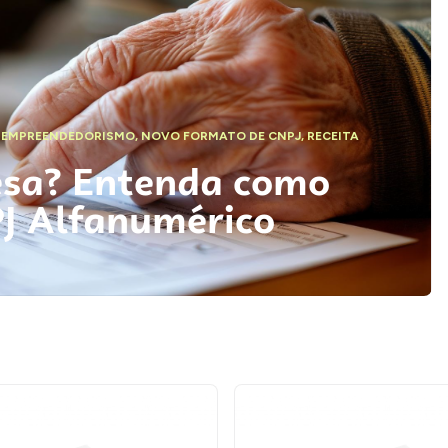
,
EMPREENDEDORISMO
,
NOVO FORMATO DE CNPJ
,
RECEITA
esa? Entenda como
PJ Alfanumérico