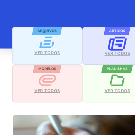
ARQUIVOS
ARTIGOS
VER TODOS
VER TODOS
MODELOS
PLANILHAS
VER TODOS
VER TODOS