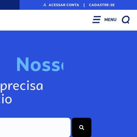
ACESSAR CONTA
|
CADASTRE-SE
MENU
N
o
s
s
o
s
I
n
f
o
g
precisa
io