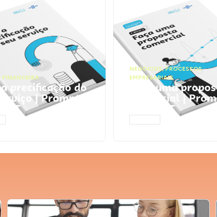
NEGÓCIOS
,
PROCESSOS
 FINANCEIRA
EMPRESARIAIS
 a precificação do
Faça uma propos
serviço | Prompts
comercial | Prom
tGPT
ChatGPT
AR
ACESSAR