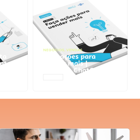
NEGÓCIOS
,
VENDAS
ta
Faça ações para
pts
vender mais |
Prompts ChatGPT
ACESSAR