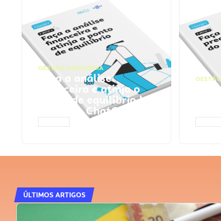
GESTÃO FINANCEIRA
Faça a análise
GESTÃO
financeira e atinja o
Faça
ponto de equilíbrio |
seu 
Prompts ChatGPT
Cha
ACESSAR
ACESS
ÚLTIMOS ARTIGOS