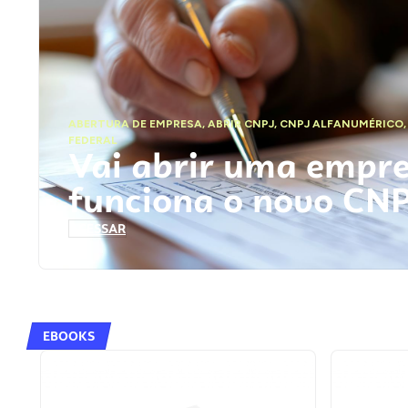
ABERTURA DE EMPRESA
,
ABRIR CNPJ
,
CNPJ ALFANUMÉRICO
FEDERAL
Vai abrir uma empr
funciona o novo CN
ACESSAR
EBOOKS