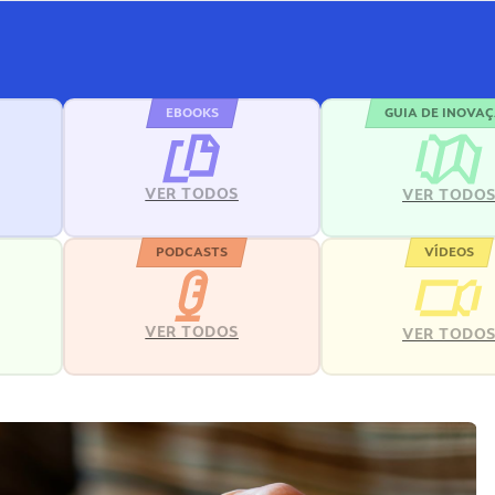
EBOOKS
GUIA DE INOVA
VER TODOS
VER TODO
PODCASTS
VÍDEOS
VER TODOS
VER TODO