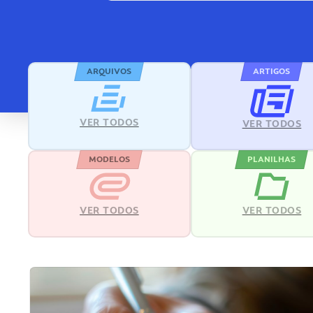
ARQUIVOS
ARTIGOS
VER TODOS
VER TODOS
MODELOS
PLANILHAS
VER TODOS
VER TODOS