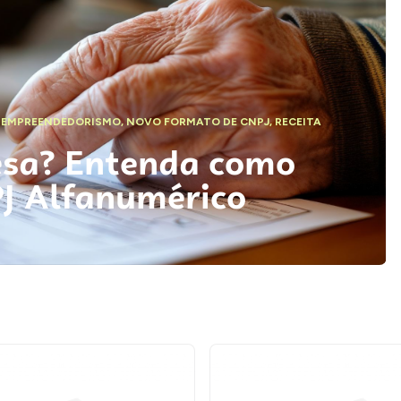
,
EMPREENDEDORISMO
,
NOVO FORMATO DE CNPJ
,
RECEITA
esa? Entenda como
PJ Alfanumérico