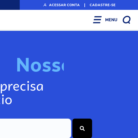
ACESSAR CONTA
|
CADASTRE-SE
MENU
N
o
s
s
o
s
I
n
f
o
g
precisa
io