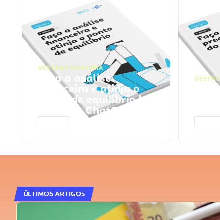
GESTÃO FINANCEIRA
Faça a análise
GESTÃO
financeira e atinja o
Faça
ponto de equilíbrio |
seu 
Prompts ChatGPT
Cha
ACESSAR
ACESS
ÚLTIMOS ARTIGOS