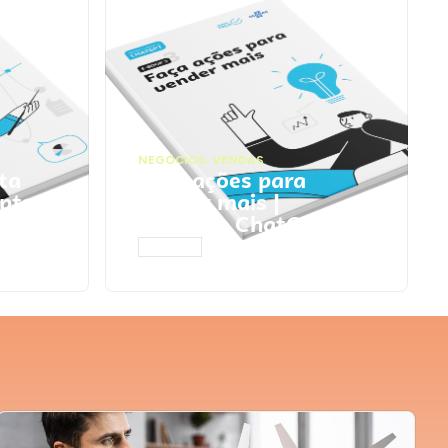
NEGÓCIOS
,
VENDAS
ta
Faça ações para
pts
vender mais |
Prompts ChatGPT
ACESSAR