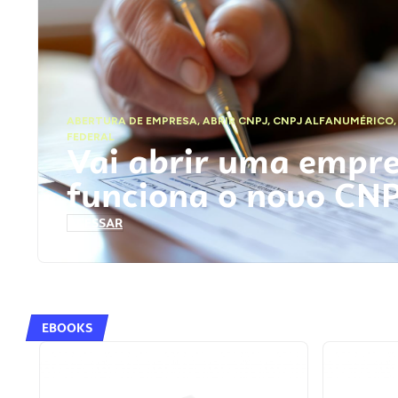
ABERTURA DE EMPRESA
,
ABRIR CNPJ
,
CNPJ ALFANUMÉRICO
FEDERAL
Vai abrir uma empr
funciona o novo CN
ACESSAR
EBOOKS