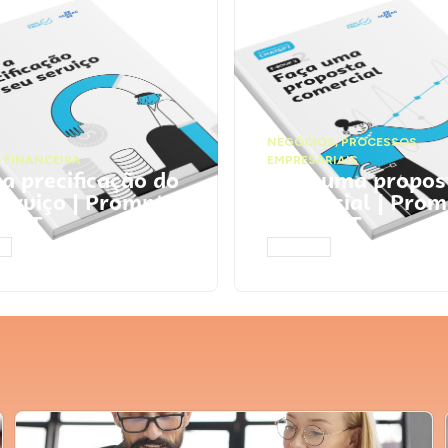
NEGÓCIOS
,
PROCESSOS
 FINANCEIRA
EMPRESARIAIS
 a precificação do
Faça uma propos
serviço | Prompts
comercial | Prom
tGPT
ChatGPT
AR
ACESSAR