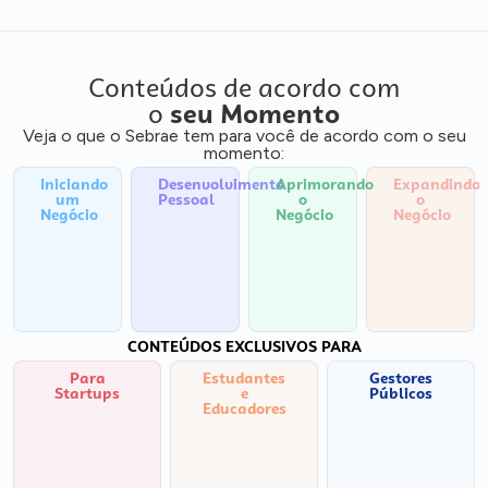
Conteúdos de acordo com
o
seu Momento
Veja o que o Sebrae tem para você de acordo com o seu
momento:
Iniciando
Desenvolvimento
Aprimorando
Expandindo
um
Pessoal
o
o
Negócio
Negócio
Negócio
CONTEÚDOS EXCLUSIVOS PARA
Para
Estudantes
Gestores
Startups
e
Públicos
Educadores