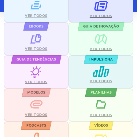
VER TODOS
VER TODOS
EBOOKS
GUIA DE INOVAÇÃO
VER TODOS
VER TODOS
GUIA DE TENDÊNCIAS
IMPULSIONA
VER TODOS
VER TODOS
MODELOS
PLANILHAS
VER TODOS
VER TODOS
PODCASTS
VÍDEOS