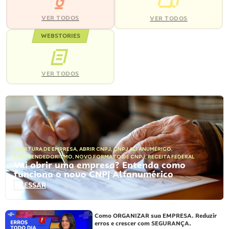
VER TODOS
VER TODOS
WEBSTORIES
VER TODOS
ABERTURA DE EMPRESA
,
ABRIR CNPJ
,
CNPJ ALFANUMÉRICO
,
EMPREENDEDORISMO
,
NOVO FORMATO DE CNPJ
,
RECEITA FEDERAL
Vai abrir uma empresa? Entenda como
funciona o novo CNPJ Alfanumérico
ACESSAR
Como ORGANIZAR sua EMPRESA. Reduzir
erros e crescer com SEGURANÇA.