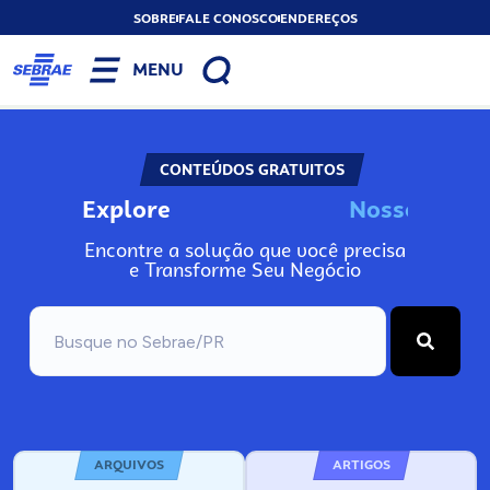
SOBRE
FALE CONOSCO
ENDEREÇOS
MENU
CONTEÚDOS GRATUITOS
Explore
N
o
s
s
o
s
I
n
f
Encontre a solução que você precisa
e Transforme Seu Negócio
ARQUIVOS
ARTIGOS