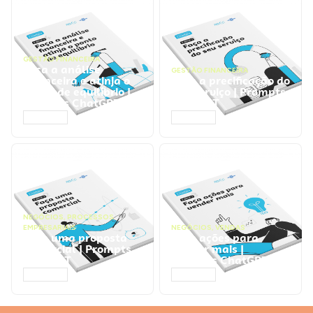
GESTÃO FINANCEIRA
Faça a análise
GESTÃO FINANCEIRA
financeira e atinja o
Faça a precificação do
ponto de equilíbrio |
seu serviço | Prompts
Prompts ChatGPT
ChatGPT
ACESSAR
ACESSAR
NEGÓCIOS
,
PROCESSOS
EMPRESARIAIS
NEGÓCIOS
,
VENDAS
Faça uma proposta
Faça ações para
comercial | Prompts
vender mais |
ChatGPT
Prompts ChatGPT
ACESSAR
ACESSAR