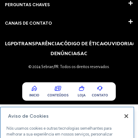
PERGUNTAS CHAVES​
CANAIS DE CONTATO
LGPD
TRANSPARÊNCIA
CÓDIGO DE ÉTICA
OUVIDORIA
DENÚNCIA
SAC
© 2024 Sebrae/PR. Todos os direitos reservados.
INICIO
CONTEÚDOS
LOJA
CONTATO
Aviso de Cookies
Nós usamos cookies e outras tecnologias semelhantes para
melhorar a sua experiência em nossos serviços, personalizar