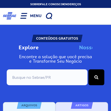
SOBRE
FALE CONOSCO
ENDEREÇOS
MENU
CONTEÚDOS GRATUITOS
Explore
N
o
s
s
o
s
A
Encontre a solução que você precisa
e Transforme Seu Negócio
ARQUIVOS
ARTIGOS