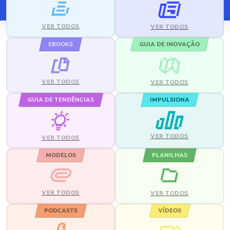
VER TODOS
VER TODOS
EBOOKS
GUIA DE INOVAÇÃO
VER TODOS
VER TODOS
GUIA DE TENDÊNCIAS
IMPULSIONA
VER TODOS
VER TODOS
MODELOS
PLANILHAS
VER TODOS
VER TODOS
PODCASTS
VÍDEOS