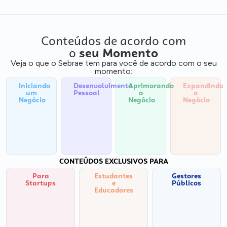
Conteúdos de acordo com
o
seu Momento
Veja o que o Sebrae tem para você de acordo com o seu
momento:
Iniciando
Desenvolvimento
Aprimorando
Expandindo
um
Pessoal
o
o
Negócio
Negócio
Negócio
CONTEÚDOS EXCLUSIVOS PARA
Para
Estudantes
Gestores
Startups
e
Públicos
Educadores