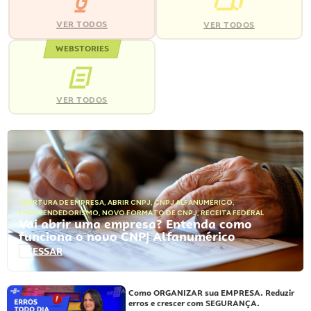
VER TODOS
VER TODOS
WEBSTORIES
VER TODOS
ABERTURA DE EMPRESA
,
ABRIR CNPJ
,
CNPJ ALFANUMÉRICO
,
EMPREENDEDORISMO
,
NOVO FORMATO DE CNPJ
,
RECEITA FEDERAL
Vai abrir uma empresa? Entenda como
funciona o novo CNPJ Alfanumérico
ACESSAR
Como ORGANIZAR sua EMPRESA. Reduzir
erros e crescer com SEGURANÇA.