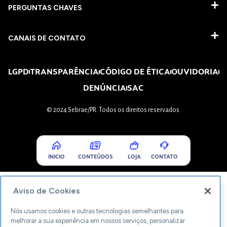
PERGUNTAS CHAVES​
CANAIS DE CONTATO
LGPD
TRANSPARÊNCIA
CÓDIGO DE ÉTICA
OUVIDORIA
DENÚNCIA
SAC
© 2024 Sebrae/PR. Todos os direitos reservados.
INICIO
CONTEÚDOS
LOJA
CONTATO
Aviso de Cookies
Nós usamos cookies e outras tecnologias semelhantes para
melhorar a sua experiência em nossos serviços, personalizar