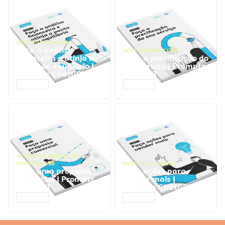
GESTÃO FINANCEIRA
Faça a análise
GESTÃO FINANCEIRA
financeira e atinja o
Faça a precificação do
ponto de equilíbrio |
seu serviço | Prompts
Prompts ChatGPT
ChatGPT
ACESSAR
ACESSAR
NEGÓCIOS
,
PROCESSOS
EMPRESARIAIS
NEGÓCIOS
,
VENDAS
Faça uma proposta
Faça ações para
comercial | Prompts
vender mais |
ChatGPT
Prompts ChatGPT
ACESSAR
ACESSAR