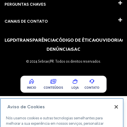
PERGUNTAS CHAVES​
CANAIS DE CONTATO
LGPD
TRANSPARÊNCIA
CÓDIGO DE ÉTICA
OUVIDORIA
DENÚNCIA
SAC
© 2024 Sebrae/PR. Todos os direitos reservados.
INICIO
CONTEÚDOS
LOJA
CONTATO
Aviso de Cookies
Nós usamos cookies e outras tecnologias semelhantes para
melhorar a sua experiência em nossos serviços, personalizar