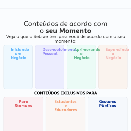
Conteúdos de acordo com
o
seu Momento
Veja o que o Sebrae tem para você de acordo com o seu
momento:
Iniciando
Desenvolvimento
Aprimorando
Expandindo
um
Pessoal
o
o
Negócio
Negócio
Negócio
CONTEÚDOS EXCLUSIVOS PARA
Para
Estudantes
Gestores
Startups
e
Públicos
Educadores