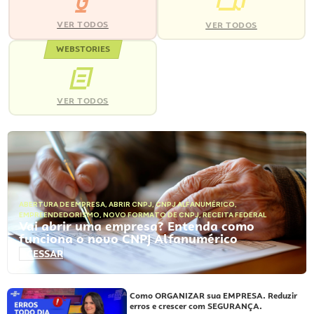
VER TODOS
VER TODOS
WEBSTORIES
VER TODOS
ABERTURA DE EMPRESA
,
ABRIR CNPJ
,
CNPJ ALFANUMÉRICO
,
EMPREENDEDORISMO
,
NOVO FORMATO DE CNPJ
,
RECEITA FEDERAL
Vai abrir uma empresa? Entenda como
funciona o novo CNPJ Alfanumérico
ACESSAR
Como ORGANIZAR sua EMPRESA. Reduzir
erros e crescer com SEGURANÇA.