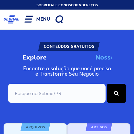
SOBRE
FALE CONOSCO
ENDEREÇOS
MENU
CONTEÚDOS GRATUITOS
Explore
N
o
s
s
o
s
I
n
f
o
Encontre a solução que você precisa
e Transforme Seu Negócio
ARQUIVOS
ARTIGOS