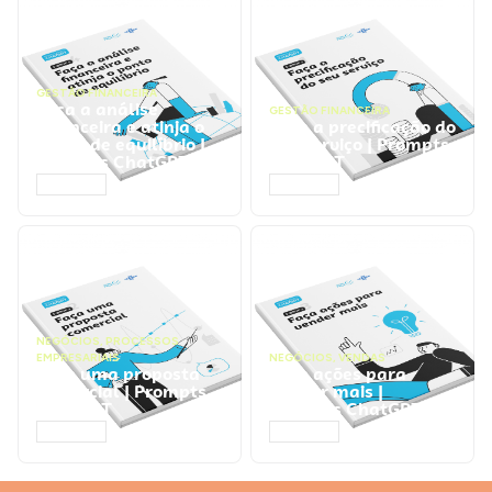
GESTÃO FINANCEIRA
Faça a análise
GESTÃO FINANCEIRA
financeira e atinja o
Faça a precificação do
ponto de equilíbrio |
seu serviço | Prompts
Prompts ChatGPT
ChatGPT
ACESSAR
ACESSAR
NEGÓCIOS
,
PROCESSOS
EMPRESARIAIS
NEGÓCIOS
,
VENDAS
Faça uma proposta
Faça ações para
comercial | Prompts
vender mais |
ChatGPT
Prompts ChatGPT
ACESSAR
ACESSAR