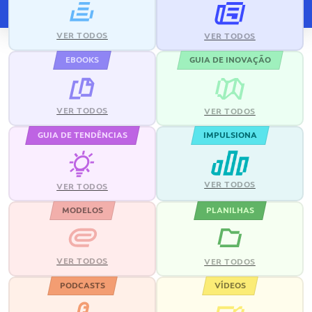
VER TODOS
VER TODOS
EBOOKS
GUIA DE INOVAÇÃO
VER TODOS
VER TODOS
GUIA DE TENDÊNCIAS
IMPULSIONA
VER TODOS
VER TODOS
MODELOS
PLANILHAS
VER TODOS
VER TODOS
PODCASTS
VÍDEOS