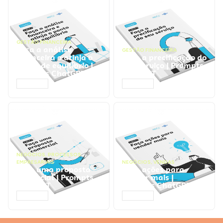
GESTÃO FINANCEIRA
Faça a análise
GESTÃO FINANCEIRA
financeira e atinja o
Faça a precificação do
ponto de equilíbrio |
seu serviço | Prompts
Prompts ChatGPT
ChatGPT
ACESSAR
ACESSAR
NEGÓCIOS
,
PROCESSOS
EMPRESARIAIS
NEGÓCIOS
,
VENDAS
Faça uma proposta
Faça ações para
comercial | Prompts
vender mais |
ChatGPT
Prompts ChatGPT
ACESSAR
ACESSAR