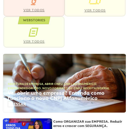
VER TODOS
VER TODOS
WEBSTORIES
VER TODOS
ABERTURA DE EMPRESA
,
ABRIR CNPJ
,
CNPJ ALFANUMÉRICO
,
EMPREENDEDORISMO
,
NOVO FORMATO DE CNPJ
,
RECEITA FEDERAL
Vai abrir uma empresa? Entenda como
funciona o novo CNPJ Alfanumérico
ACESSAR
Como ORGANIZAR sua EMPRESA. Reduzir
erros e crescer com SEGURANÇA.