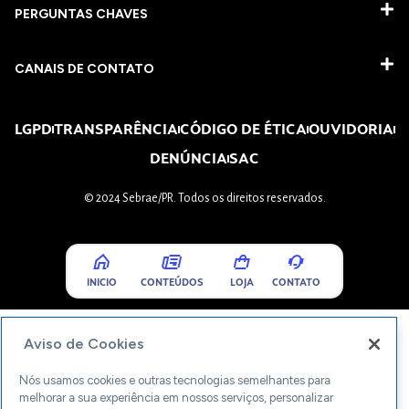
PERGUNTAS CHAVES​
CANAIS DE CONTATO
LGPD
TRANSPARÊNCIA
CÓDIGO DE ÉTICA
OUVIDORIA
DENÚNCIA
SAC
© 2024 Sebrae/PR. Todos os direitos reservados.
INICIO
CONTEÚDOS
LOJA
CONTATO
Aviso de Cookies
Nós usamos cookies e outras tecnologias semelhantes para
melhorar a sua experiência em nossos serviços, personalizar