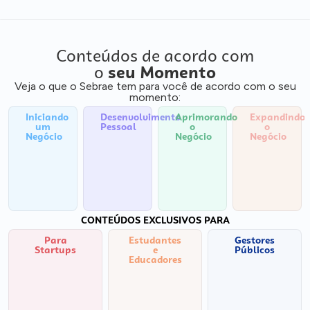
Conteúdos de acordo com
o
seu Momento
Veja o que o Sebrae tem para você de acordo com o seu
momento:
Iniciando
Desenvolvimento
Aprimorando
Expandindo
um
Pessoal
o
o
Negócio
Negócio
Negócio
CONTEÚDOS EXCLUSIVOS PARA
Para
Estudantes
Gestores
Startups
e
Públicos
Educadores