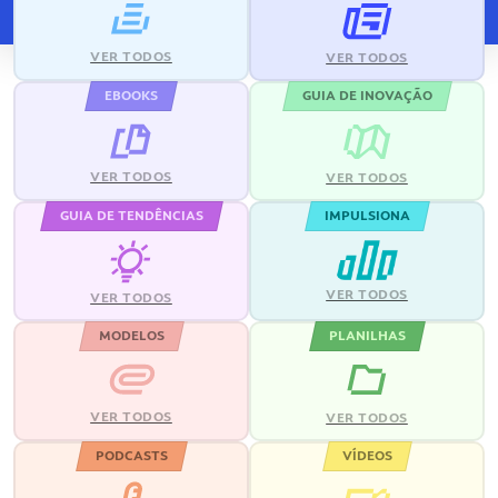
VER TODOS
VER TODOS
EBOOKS
GUIA DE INOVAÇÃO
VER TODOS
VER TODOS
GUIA DE TENDÊNCIAS
IMPULSIONA
VER TODOS
VER TODOS
MODELOS
PLANILHAS
VER TODOS
VER TODOS
PODCASTS
VÍDEOS