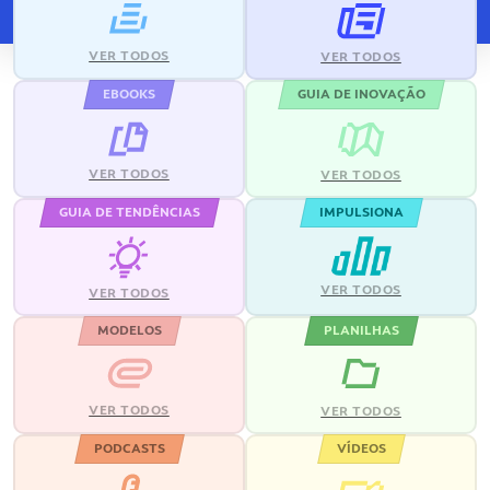
VER TODOS
VER TODOS
EBOOKS
GUIA DE INOVAÇÃO
VER TODOS
VER TODOS
GUIA DE TENDÊNCIAS
IMPULSIONA
VER TODOS
VER TODOS
MODELOS
PLANILHAS
VER TODOS
VER TODOS
PODCASTS
VÍDEOS