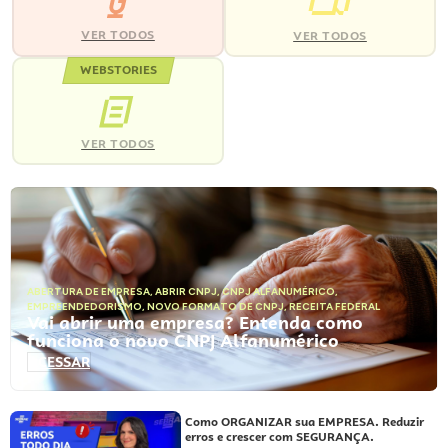
VER TODOS
VER TODOS
WEBSTORIES
VER TODOS
ABERTURA DE EMPRESA
,
ABRIR CNPJ
,
CNPJ ALFANUMÉRICO
,
EMPREENDEDORISMO
,
NOVO FORMATO DE CNPJ
,
RECEITA FEDERAL
Vai abrir uma empresa? Entenda como
funciona o novo CNPJ Alfanumérico
ACESSAR
Como ORGANIZAR sua EMPRESA. Reduzir
erros e crescer com SEGURANÇA.