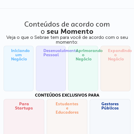
Conteúdos de acordo com
o
seu Momento
Veja o que o Sebrae tem para você de acordo com o seu
momento:
Iniciando
Desenvolvimento
Aprimorando
Expandindo
um
Pessoal
o
o
Negócio
Negócio
Negócio
CONTEÚDOS EXCLUSIVOS PARA
Para
Estudantes
Gestores
Startups
e
Públicos
Educadores