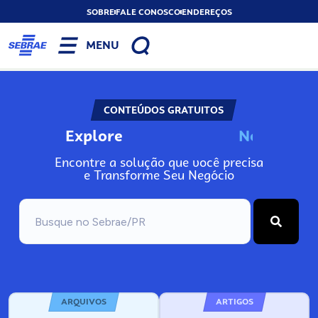
SOBRE
FALE CONOSCO
ENDEREÇOS
MENU
CONTEÚDOS GRATUITOS
Explore
N
o
s
s
o
s
P
o
Encontre a solução que você precisa
e Transforme Seu Negócio
ARQUIVOS
ARTIGOS