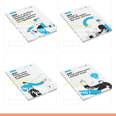
GESTÃO FINANCEIRA
Faça a análise
GESTÃO FINANCEIRA
financeira e atinja o
Faça a precificação do
ponto de equilíbrio |
seu serviço | Prompts
Prompts ChatGPT
ChatGPT
ACESSAR
ACESSAR
NEGÓCIOS
,
PROCESSOS
EMPRESARIAIS
NEGÓCIOS
,
VENDAS
Faça uma proposta
Faça ações para
comercial | Prompts
vender mais |
ChatGPT
Prompts ChatGPT
ACESSAR
ACESSAR