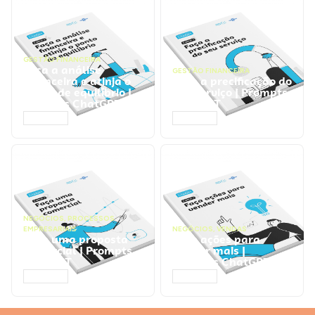
GESTÃO FINANCEIRA
Faça a análise
GESTÃO FINANCEIRA
financeira e atinja o
Faça a precificação do
ponto de equilíbrio |
seu serviço | Prompts
Prompts ChatGPT
ChatGPT
ACESSAR
ACESSAR
NEGÓCIOS
,
PROCESSOS
EMPRESARIAIS
NEGÓCIOS
,
VENDAS
Faça uma proposta
Faça ações para
comercial | Prompts
vender mais |
ChatGPT
Prompts ChatGPT
ACESSAR
ACESSAR