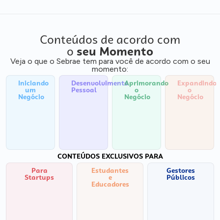
Conteúdos de acordo com
o
seu Momento
Veja o que o Sebrae tem para você de acordo com o seu
momento:
Iniciando
Desenvolvimento
Aprimorando
Expandindo
um
Pessoal
o
o
Negócio
Negócio
Negócio
CONTEÚDOS EXCLUSIVOS PARA
Para
Estudantes
Gestores
Startups
e
Públicos
Educadores