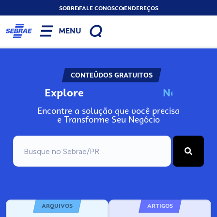
SOBRE
FALE CONOSCO
ENDEREÇOS
MENU
CONTEÚDOS GRATUITOS
Explore
N
o
s
s
o
s
P
o
Encontre a solução que você precisa
e Transforme Seu Negócio
ARQUIVOS
ARTIGOS