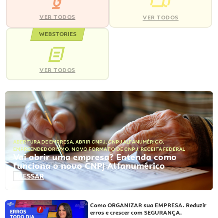
VER TODOS
VER TODOS
WEBSTORIES
VER TODOS
ABERTURA DE EMPRESA
,
ABRIR CNPJ
,
CNPJ ALFANUMÉRICO
,
EMPREENDEDORISMO
,
NOVO FORMATO DE CNPJ
,
RECEITA FEDERAL
Vai abrir uma empresa? Entenda como
funciona o novo CNPJ Alfanumérico
ACESSAR
Como ORGANIZAR sua EMPRESA. Reduzir
erros e crescer com SEGURANÇA.