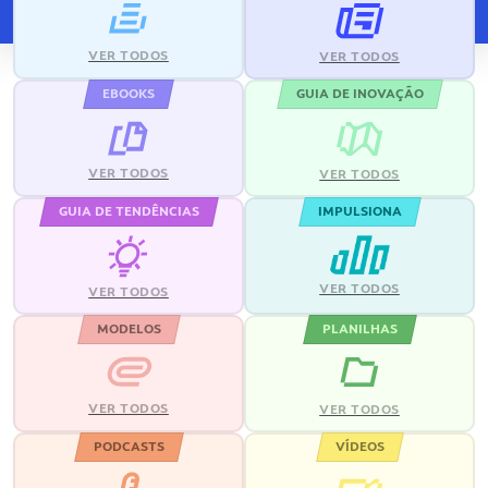
VER TODOS
VER TODOS
EBOOKS
GUIA DE INOVAÇÃO
VER TODOS
VER TODOS
GUIA DE TENDÊNCIAS
IMPULSIONA
VER TODOS
VER TODOS
MODELOS
PLANILHAS
VER TODOS
VER TODOS
PODCASTS
VÍDEOS