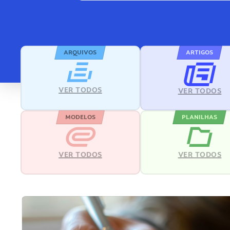
ARQUIVOS
ARTIGOS
VER TODOS
VER TODOS
MODELOS
PLANILHAS
VER TODOS
VER TODOS