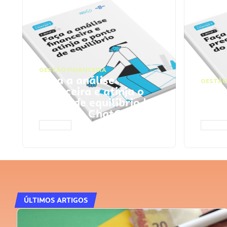
GESTÃO FINANCEIRA
Faça a análise
GESTÃO
financeira e atinja o
Faça
ponto de equilíbrio |
seu 
Prompts ChatGPT
Cha
ACESSAR
ACESS
ÚLTIMOS ARTIGOS