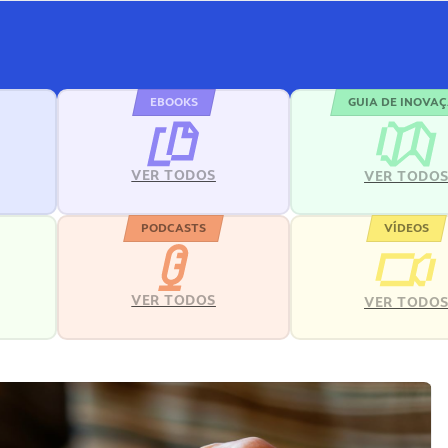
EBOOKS
GUIA DE INOVA
VER TODOS
VER TODO
PODCASTS
VÍDEOS
VER TODOS
VER TODO