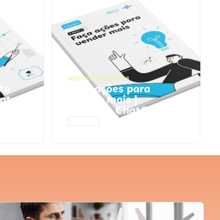
NEGÓCIOS
,
VENDAS
ta
Faça ações para
pts
vender mais |
Prompts ChatGPT
ACESSAR