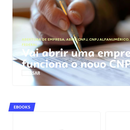
ABERTURA DE EMPRESA
,
ABRIR CNPJ
,
CNPJ ALFANUMÉRICO
FEDERAL
Vai abrir uma empr
funciona o novo CN
ACESSAR
EBOOKS