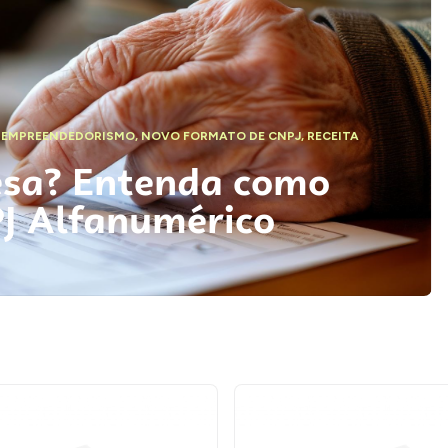
,
EMPREENDEDORISMO
,
NOVO FORMATO DE CNPJ
,
RECEITA
esa? Entenda como
PJ Alfanumérico