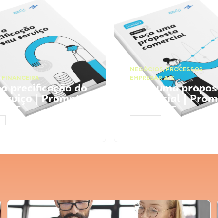
NEGÓCIOS
,
PROCESSOS
 FINANCEIRA
EMPRESARIAIS
 a precificação do
Faça uma propos
serviço | Prompts
comercial | Prom
tGPT
ChatGPT
AR
ACESSAR