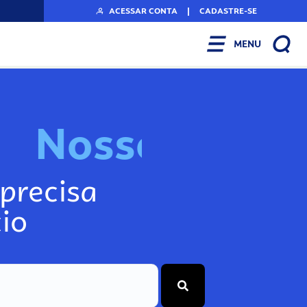
ACESSAR CONTA
|
CADASTRE-SE
MENU
N
o
s
s
o
s
I
n
f
o
g
precisa
io