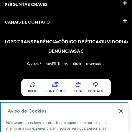
PERGUNTAS CHAVES​
CANAIS DE CONTATO
LGPD
TRANSPARÊNCIA
CÓDIGO DE ÉTICA
OUVIDORIA
DENÚNCIA
SAC
© 2024 Sebrae/PR. Todos os direitos reservados.
INICIO
CONTEÚDOS
LOJA
CONTATO
Aviso de Cookies
Nós usamos cookies e outras tecnologias semelhantes para
melhorar a sua experiência em nossos serviços, personalizar