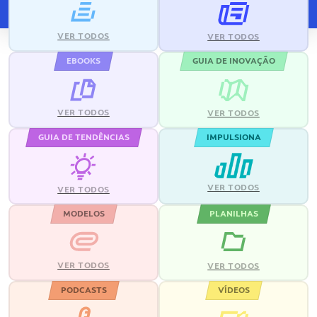
VER TODOS
VER TODOS
EBOOKS
GUIA DE INOVAÇÃO
VER TODOS
VER TODOS
GUIA DE TENDÊNCIAS
IMPULSIONA
VER TODOS
VER TODOS
MODELOS
PLANILHAS
VER TODOS
VER TODOS
PODCASTS
VÍDEOS