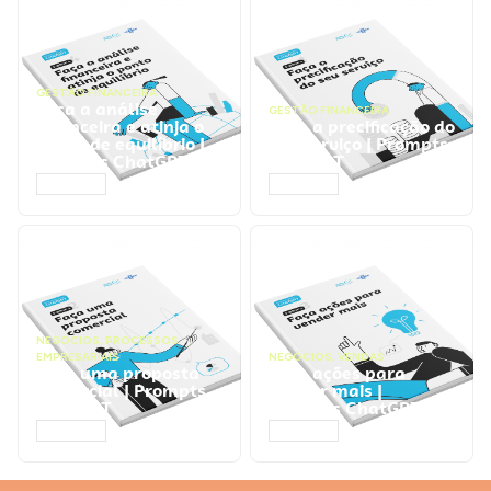
GESTÃO FINANCEIRA
Faça a análise
GESTÃO FINANCEIRA
financeira e atinja o
Faça a precificação do
ponto de equilíbrio |
seu serviço | Prompts
Prompts ChatGPT
ChatGPT
ACESSAR
ACESSAR
NEGÓCIOS
,
PROCESSOS
EMPRESARIAIS
NEGÓCIOS
,
VENDAS
Faça uma proposta
Faça ações para
comercial | Prompts
vender mais |
ChatGPT
Prompts ChatGPT
ACESSAR
ACESSAR