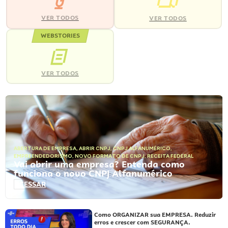
VER TODOS
VER TODOS
WEBSTORIES
VER TODOS
ABERTURA DE EMPRESA
,
ABRIR CNPJ
,
CNPJ ALFANUMÉRICO
,
EMPREENDEDORISMO
,
NOVO FORMATO DE CNPJ
,
RECEITA FEDERAL
Vai abrir uma empresa? Entenda como
funciona o novo CNPJ Alfanumérico
ACESSAR
Como ORGANIZAR sua EMPRESA. Reduzir
erros e crescer com SEGURANÇA.