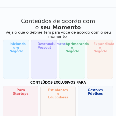
Conteúdos de acordo com
o
seu Momento
Veja o que o Sebrae tem para você de acordo com o seu
momento:
Iniciando
Desenvolvimento
Aprimorando
Expandindo
um
Pessoal
o
o
Negócio
Negócio
Negócio
CONTEÚDOS EXCLUSIVOS PARA
Para
Estudantes
Gestores
Startups
e
Públicos
Educadores