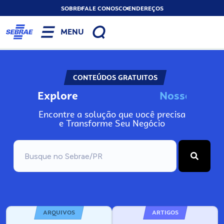
SOBRE
FALE CONOSCO
ENDEREÇOS
MENU
CONTEÚDOS GRATUITOS
Explore
N
o
s
s
o
s
I
n
f
o
Encontre a solução que você precisa
e Transforme Seu Negócio
ARQUIVOS
ARTIGOS