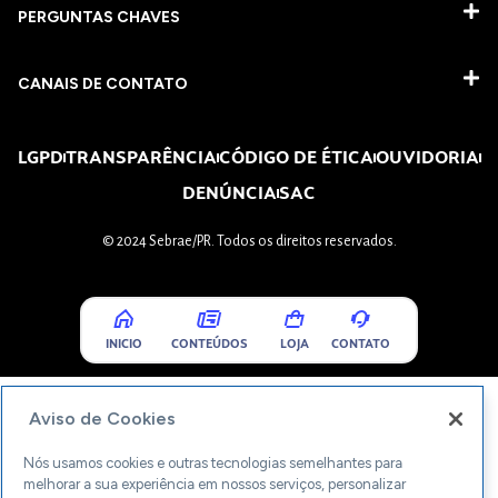
PERGUNTAS CHAVES​
CANAIS DE CONTATO
LGPD
TRANSPARÊNCIA
CÓDIGO DE ÉTICA
OUVIDORIA
DENÚNCIA
SAC
© 2024 Sebrae/PR. Todos os direitos reservados.
INICIO
CONTEÚDOS
LOJA
CONTATO
Aviso de Cookies
Nós usamos cookies e outras tecnologias semelhantes para
melhorar a sua experiência em nossos serviços, personalizar