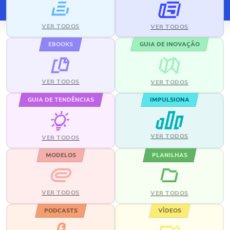
VER TODOS
VER TODOS
EBOOKS
GUIA DE INOVAÇÃO
VER TODOS
VER TODOS
GUIA DE TENDÊNCIAS
IMPULSIONA
VER TODOS
VER TODOS
MODELOS
PLANILHAS
VER TODOS
VER TODOS
PODCASTS
VÍDEOS