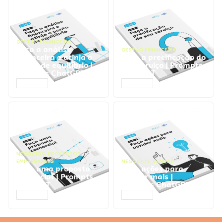
GESTÃO FINANCEIRA
Faça a análise
GESTÃO FINANCEIRA
financeira e atinja o
Faça a precificação do
ponto de equilíbrio |
seu serviço | Prompts
Prompts ChatGPT
ChatGPT
ACESSAR
ACESSAR
NEGÓCIOS
,
PROCESSOS
EMPRESARIAIS
NEGÓCIOS
,
VENDAS
Faça uma proposta
Faça ações para
comercial | Prompts
vender mais |
ChatGPT
Prompts ChatGPT
ACESSAR
ACESSAR