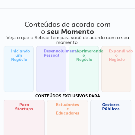
Conteúdos de acordo com
o
seu Momento
Veja o que o Sebrae tem para você de acordo com o seu
momento:
Iniciando
Desenvolvimento
Aprimorando
Expandindo
um
Pessoal
o
o
Negócio
Negócio
Negócio
CONTEÚDOS EXCLUSIVOS PARA
Para
Estudantes
Gestores
Startups
e
Públicos
Educadores