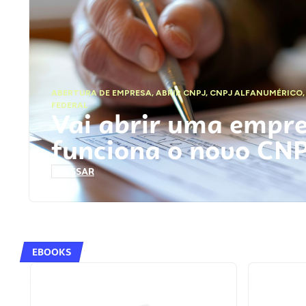
ABERTURA DE EMPRESA
,
ABRIR CNPJ
,
CNPJ ALFANUMÉRICO
FEDERAL
Vai abrir uma empr
funciona o novo CN
ACESSAR
EBOOKS