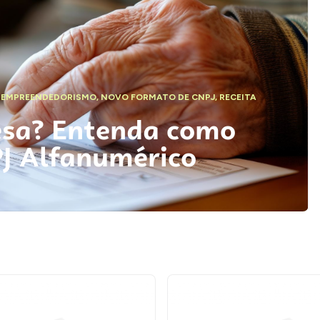
,
EMPREENDEDORISMO
,
NOVO FORMATO DE CNPJ
,
RECEITA
esa? Entenda como
PJ Alfanumérico