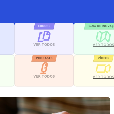
EBOOKS
GUIA DE INOVA
VER TODOS
VER TODO
PODCASTS
VÍDEOS
VER TODOS
VER TODO