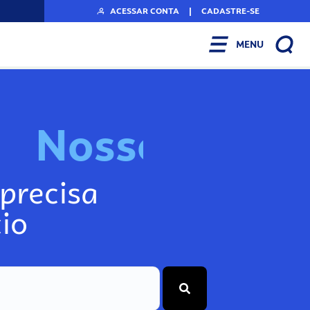
ACESSAR CONTA
|
CADASTRE-SE
MENU
N
o
s
s
o
s
I
n
f
o
g
precisa
io