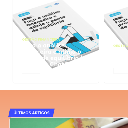
GESTÃO FINANCEIRA
Faça a análise
GESTÃO
financeira e atinja o
Faça
ponto de equilíbrio |
seu 
Prompts ChatGPT
Cha
ACESSAR
ACESS
ÚLTIMOS ARTIGOS