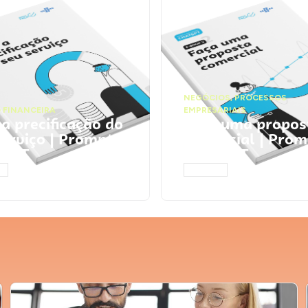
NEGÓCIOS
,
PROCESSOS
 FINANCEIRA
EMPRESARIAIS
 a precificação do
Faça uma propos
serviço | Prompts
comercial | Prom
tGPT
ChatGPT
AR
ACESSAR