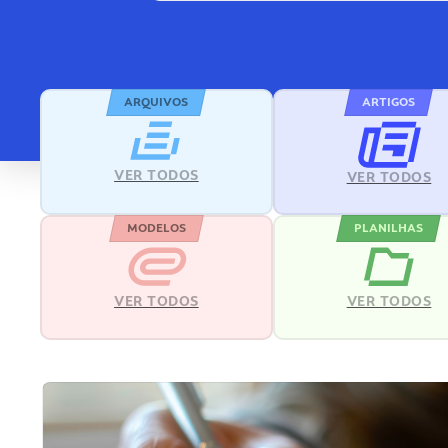
ARQUIVOS
ARTIGOS
VER TODOS
VER TODOS
MODELOS
PLANILHAS
VER TODOS
VER TODOS