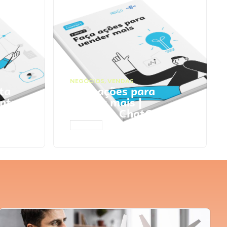
NEGÓCIOS
,
VENDAS
ta
Faça ações para
pts
vender mais |
Prompts ChatGPT
ACESSAR