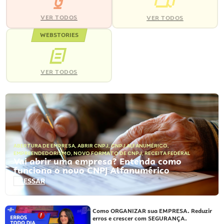
VER TODOS
VER TODOS
WEBSTORIES
VER TODOS
ABERTURA DE EMPRESA
,
ABRIR CNPJ
,
CNPJ ALFANUMÉRICO
,
EMPREENDEDORISMO
,
NOVO FORMATO DE CNPJ
,
RECEITA FEDERAL
Vai abrir uma empresa? Entenda como
funciona o novo CNPJ Alfanumérico
ACESSAR
Como ORGANIZAR sua EMPRESA. Reduzir
erros e crescer com SEGURANÇA.