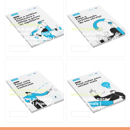
GESTÃO FINANCEIRA
Faça a análise
GESTÃO FINANCEIRA
financeira e atinja o
Faça a precificação do
ponto de equilíbrio |
seu serviço | Prompts
Prompts ChatGPT
ChatGPT
ACESSAR
ACESSAR
NEGÓCIOS
,
PROCESSOS
EMPRESARIAIS
NEGÓCIOS
,
VENDAS
Faça uma proposta
Faça ações para
comercial | Prompts
vender mais |
ChatGPT
Prompts ChatGPT
ACESSAR
ACESSAR