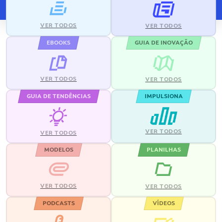
VER TODOS
VER TODOS
EBOOKS
GUIA DE INOVAÇÃO
VER TODOS
VER TODOS
GUIA DE TENDÊNCIAS
IMPULSIONA
VER TODOS
VER TODOS
MODELOS
PLANILHAS
VER TODOS
VER TODOS
PODCASTS
VÍDEOS