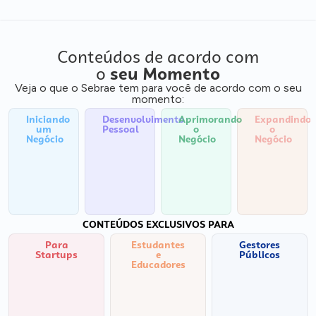
Conteúdos de acordo com
o
seu Momento
Veja o que o Sebrae tem para você de acordo com o seu
momento:
Iniciando
Desenvolvimento
Aprimorando
Expandindo
um
Pessoal
o
o
Negócio
Negócio
Negócio
CONTEÚDOS EXCLUSIVOS PARA
Para
Estudantes
Gestores
Startups
e
Públicos
Educadores