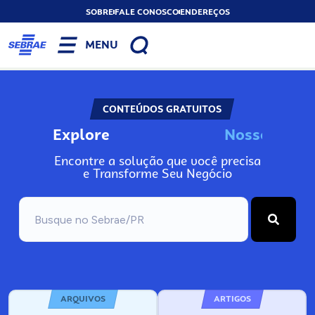
SOBRE
FALE CONOSCO
ENDEREÇOS
MENU
CONTEÚDOS GRATUITOS
Explore
N
o
s
s
o
s
I
n
f
o
Encontre a solução que você precisa
e Transforme Seu Negócio
ARQUIVOS
ARTIGOS