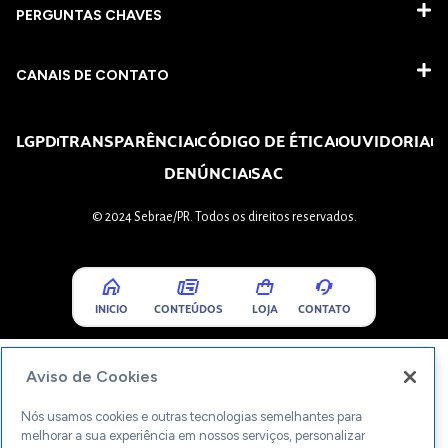
PERGUNTAS CHAVES​
CANAIS DE CONTATO
LGPD
TRANSPARÊNCIA
CÓDIGO DE ÉTICA
OUVIDORIA
DENÚNCIA
SAC
© 2024 Sebrae/PR. Todos os direitos reservados.
INICIO
CONTEÚDOS
LOJA
CONTATO
Aviso de Cookies
Nós usamos cookies e outras tecnologias semelhantes para
melhorar a sua experiência em nossos serviços, personalizar