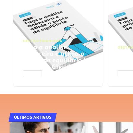
GESTÃO FINANCEIRA
Faça a análise
GESTÃO
financeira e atinja o
Faça
ponto de equilíbrio |
seu 
Prompts ChatGPT
Cha
ACESSAR
ACESS
ÚLTIMOS ARTIGOS