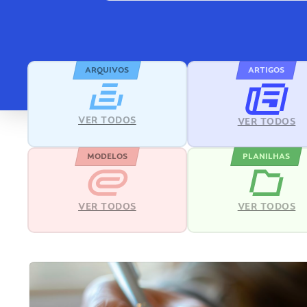
ARQUIVOS
ARTIGOS
VER TODOS
VER TODOS
MODELOS
PLANILHAS
VER TODOS
VER TODOS