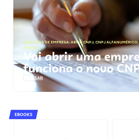
ABERTURA DE EMPRESA
,
ABRIR CNPJ
,
CNPJ ALFANUMÉRICO
FEDERAL
Vai abrir uma empr
funciona o novo CN
ACESSAR
EBOOKS