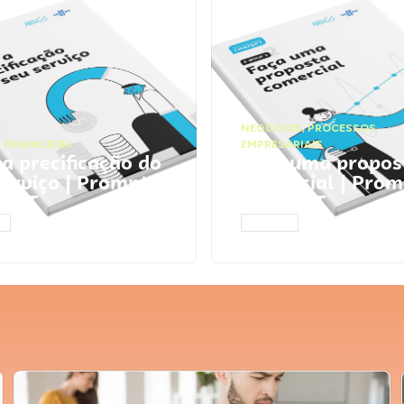
NEGÓCIOS
,
PROCESSOS
 FINANCEIRA
EMPRESARIAIS
 a precificação do
Faça uma propos
serviço | Prompts
comercial | Prom
tGPT
ChatGPT
AR
ACESSAR