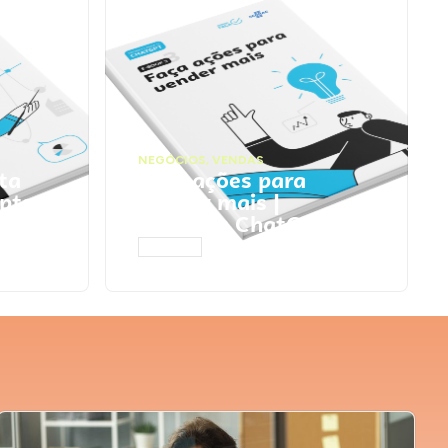
NEGÓCIOS
,
VENDAS
ta
Faça ações para
pts
vender mais |
Prompts ChatGPT
ACESSAR