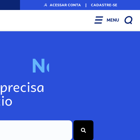
ACESSAR CONTA
|
CADASTRE-SE
MENU
N
o
s
s
a
s
F
e
r
r
a
precisa
io