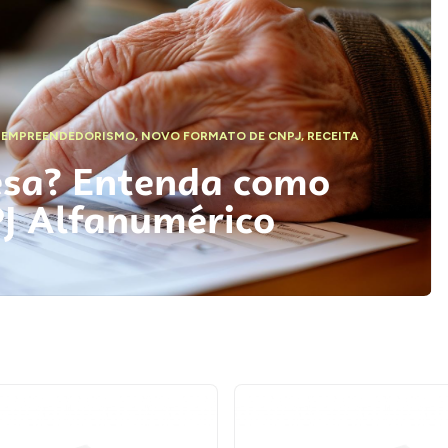
,
EMPREENDEDORISMO
,
NOVO FORMATO DE CNPJ
,
RECEITA
esa? Entenda como
PJ Alfanumérico