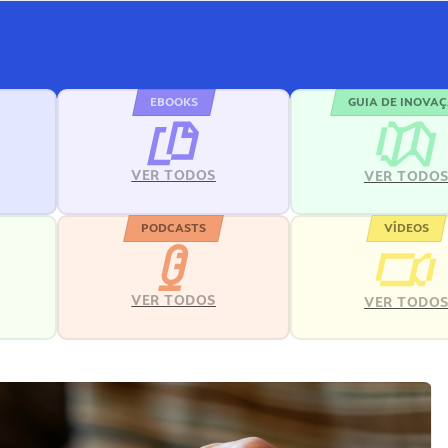
EBOOKS
GUIA DE INOVA
VER TODOS
VER TODO
PODCASTS
VÍDEOS
VER TODOS
VER TODO