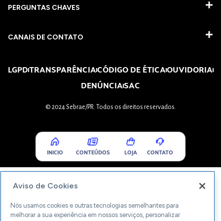
PERGUNTAS CHAVES​
CANAIS DE CONTATO
LGPD
TRANSPARÊNCIA
CÓDIGO DE ÉTICA
OUVIDORIA
DENÚNCIA
SAC
© 2024 Sebrae/PR. Todos os direitos reservados.
INICIO
CONTEÚDOS
LOJA
CONTATO
Aviso de Cookies
Nós usamos cookies e outras tecnologias semelhantes para
melhorar a sua experiência em nossos serviços, personalizar