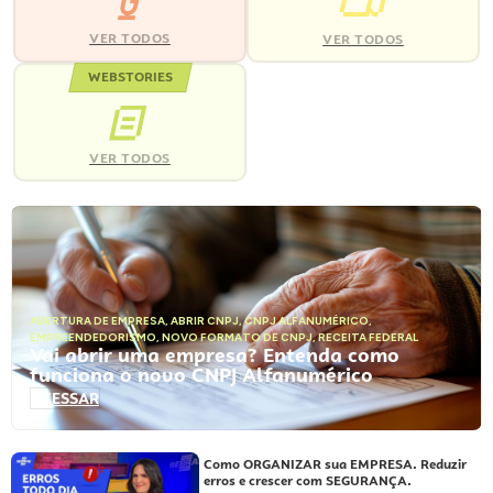
VER TODOS
VER TODOS
WEBSTORIES
VER TODOS
ABERTURA DE EMPRESA
,
ABRIR CNPJ
,
CNPJ ALFANUMÉRICO
,
EMPREENDEDORISMO
,
NOVO FORMATO DE CNPJ
,
RECEITA FEDERAL
Vai abrir uma empresa? Entenda como
funciona o novo CNPJ Alfanumérico
ACESSAR
Como ORGANIZAR sua EMPRESA. Reduzir
erros e crescer com SEGURANÇA.