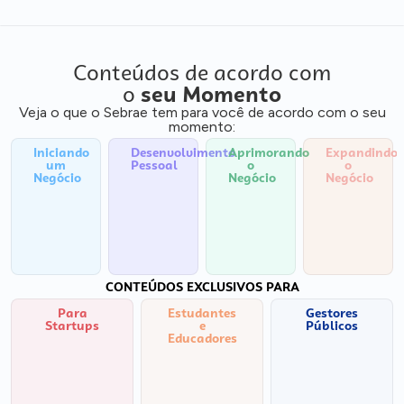
Conteúdos de acordo com
o
seu Momento
Veja o que o Sebrae tem para você de acordo com o seu
momento:
Iniciando
Desenvolvimento
Aprimorando
Expandindo
um
Pessoal
o
o
Negócio
Negócio
Negócio
CONTEÚDOS EXCLUSIVOS PARA
Para
Estudantes
Gestores
Startups
e
Públicos
Educadores