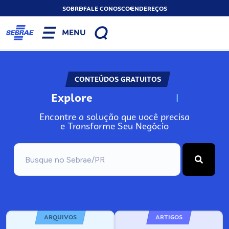
SOBRE
FALE CONOSCO
ENDEREÇOS
MENU
CONTEÚDOS GRATUITOS
Explore
N
o
s
s
o
s
A
Encontre a solução que você precisa
e Transforme Seu Negócio
ARQUIVOS
ARTIGOS