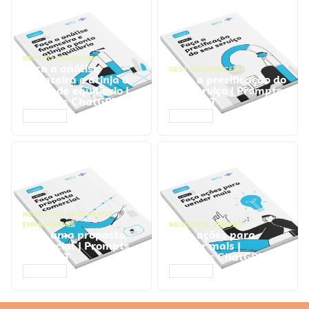
GESTÃO FINANCEIRA
Faça a análise
GESTÃO FINANCEIRA
financeira e atinja o
Faça a precificação do
ponto de equilíbrio |
seu serviço | Prompts
Prompts ChatGPT
ChatGPT
ACESSAR
ACESSAR
NEGÓCIOS
,
PROCESSOS
EMPRESARIAIS
NEGÓCIOS
,
VENDAS
Faça uma proposta
Faça ações para
comercial | Prompts
vender mais |
ChatGPT
Prompts ChatGPT
ACESSAR
ACESSAR