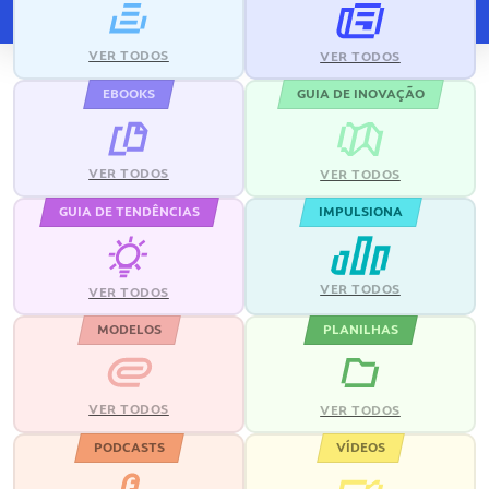
VER TODOS
VER TODOS
EBOOKS
GUIA DE INOVAÇÃO
VER TODOS
VER TODOS
GUIA DE TENDÊNCIAS
IMPULSIONA
VER TODOS
VER TODOS
MODELOS
PLANILHAS
VER TODOS
VER TODOS
PODCASTS
VÍDEOS