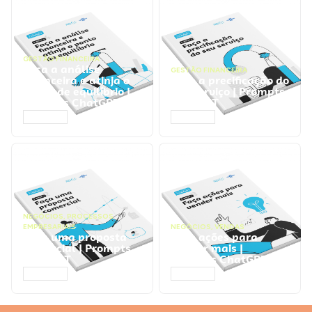
GESTÃO FINANCEIRA
Faça a análise
GESTÃO FINANCEIRA
financeira e atinja o
Faça a precificação do
ponto de equilíbrio |
seu serviço | Prompts
Prompts ChatGPT
ChatGPT
ACESSAR
ACESSAR
NEGÓCIOS
,
PROCESSOS
EMPRESARIAIS
NEGÓCIOS
,
VENDAS
Faça uma proposta
Faça ações para
comercial | Prompts
vender mais |
ChatGPT
Prompts ChatGPT
ACESSAR
ACESSAR