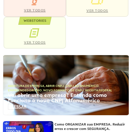
VER TODOS
VER TODOS
WEBSTORIES
VER TODOS
ABERTURA DE EMPRESA
,
ABRIR CNPJ
,
CNPJ ALFANUMÉRICO
,
EMPREENDEDORISMO
,
NOVO FORMATO DE CNPJ
,
RECEITA FEDERAL
Vai abrir uma empresa? Entenda como
funciona o novo CNPJ Alfanumérico
ACESSAR
Como ORGANIZAR sua EMPRESA. Reduzir
erros e crescer com SEGURANÇA.