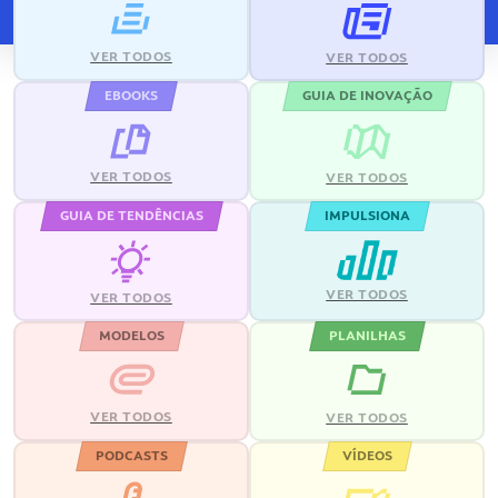
VER TODOS
VER TODOS
EBOOKS
GUIA DE INOVAÇÃO
VER TODOS
VER TODOS
GUIA DE TENDÊNCIAS
IMPULSIONA
VER TODOS
VER TODOS
MODELOS
PLANILHAS
VER TODOS
VER TODOS
PODCASTS
VÍDEOS