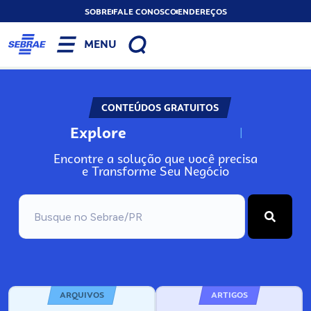
SOBRE
FALE CONOSCO
ENDEREÇOS
MENU
CONTEÚDOS GRATUITOS
Explore
N
o
s
s
o
s
A
Encontre a solução que você precisa
e Transforme Seu Negócio
ARQUIVOS
ARTIGOS