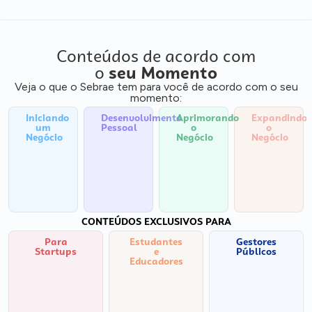
Conteúdos de acordo com
o
seu Momento
Veja o que o Sebrae tem para você de acordo com o seu
momento:
Iniciando
Desenvolvimento
Aprimorando
Expandindo
um
Pessoal
o
o
Negócio
Negócio
Negócio
CONTEÚDOS EXCLUSIVOS PARA
Para
Estudantes
Gestores
Startups
e
Públicos
Educadores