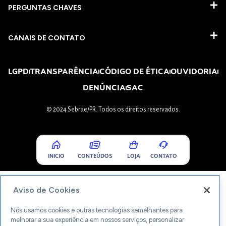
PERGUNTAS CHAVES​
CANAIS DE CONTATO
LGPD
TRANSPARÊNCIA
CÓDIGO DE ÉTICA
OUVIDORIA
DENÚNCIA
SAC
© 2024 Sebrae/PR. Todos os direitos reservados.
INICIO
CONTEÚDOS
LOJA
CONTATO
Aviso de Cookies
Nós usamos cookies e outras tecnologias semelhantes para
melhorar a sua experiência em nossos serviços, personalizar