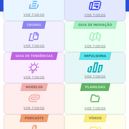
VER TODOS
VER TODOS
EBOOKS
GUIA DE INOVAÇÃO
VER TODOS
VER TODOS
GUIA DE TENDÊNCIAS
IMPULSIONA
VER TODOS
VER TODOS
MODELOS
PLANILHAS
VER TODOS
VER TODOS
PODCASTS
VÍDEOS