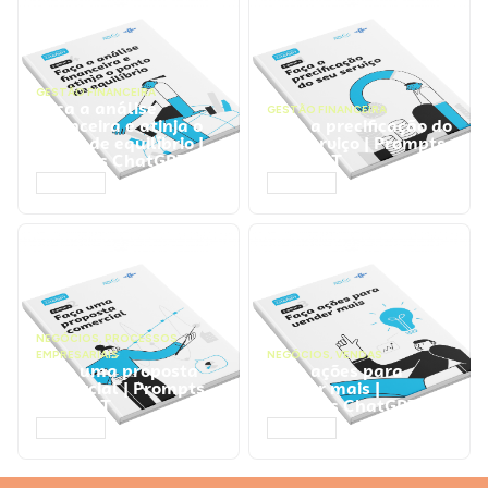
GESTÃO FINANCEIRA
Faça a análise
GESTÃO FINANCEIRA
financeira e atinja o
Faça a precificação do
ponto de equilíbrio |
seu serviço | Prompts
Prompts ChatGPT
ChatGPT
ACESSAR
ACESSAR
NEGÓCIOS
,
PROCESSOS
EMPRESARIAIS
NEGÓCIOS
,
VENDAS
Faça uma proposta
Faça ações para
comercial | Prompts
vender mais |
ChatGPT
Prompts ChatGPT
ACESSAR
ACESSAR