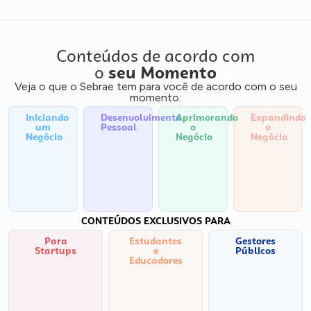
Conteúdos de acordo com
o
seu Momento
Veja o que o Sebrae tem para você de acordo com o seu
momento:
Iniciando
Desenvolvimento
Aprimorando
Expandindo
um
Pessoal
o
o
Negócio
Negócio
Negócio
CONTEÚDOS EXCLUSIVOS PARA
Para
Estudantes
Gestores
Startups
e
Públicos
Educadores