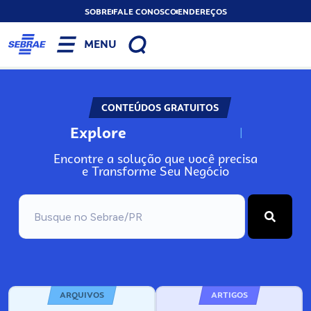
SOBRE
FALE CONOSCO
ENDEREÇOS
MENU
CONTEÚDOS GRATUITOS
Explore
N
o
s
s
o
s
A
Encontre a solução que você precisa
e Transforme Seu Negócio
ARQUIVOS
ARTIGOS