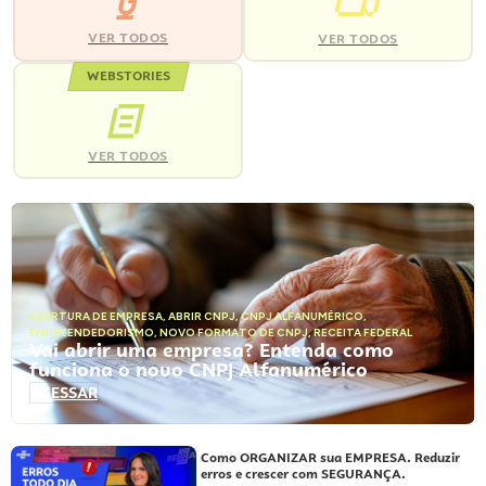
VER TODOS
VER TODOS
WEBSTORIES
VER TODOS
ABERTURA DE EMPRESA
,
ABRIR CNPJ
,
CNPJ ALFANUMÉRICO
,
EMPREENDEDORISMO
,
NOVO FORMATO DE CNPJ
,
RECEITA FEDERAL
Vai abrir uma empresa? Entenda como
funciona o novo CNPJ Alfanumérico
ACESSAR
Como ORGANIZAR sua EMPRESA. Reduzir
erros e crescer com SEGURANÇA.