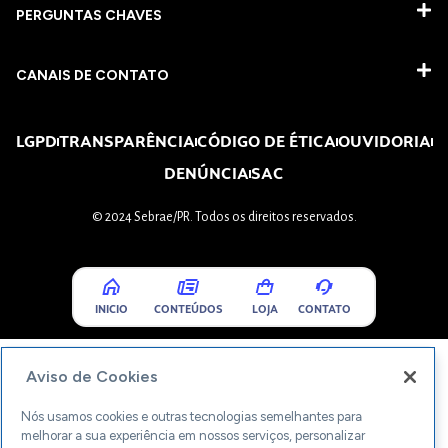
PERGUNTAS CHAVES​
CANAIS DE CONTATO
LGPD
TRANSPARÊNCIA
CÓDIGO DE ÉTICA
OUVIDORIA
DENÚNCIA
SAC
© 2024 Sebrae/PR. Todos os direitos reservados.
INICIO
CONTEÚDOS
LOJA
CONTATO
Aviso de Cookies
Nós usamos cookies e outras tecnologias semelhantes para
melhorar a sua experiência em nossos serviços, personalizar