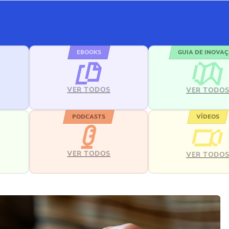
EBOOKS
GUIA DE INOVA
VER TODOS
VER TODO
PODCASTS
VÍDEOS
VER TODOS
VER TODO