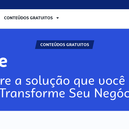
CONTEÚDOS GRATUITOS
CONTEÚDOS GRATUITOS
lore
re a solução que você 
 Transforme Seu Negóc