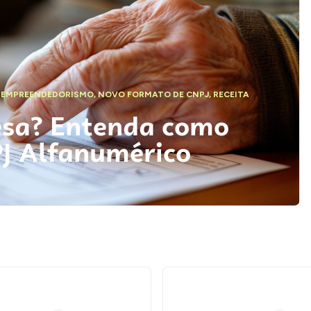
,
EMPREENDEDORISMO
,
NOVO FORMATO DE CNPJ
,
RECEITA
esa? Entenda como
PJ Alfanumérico