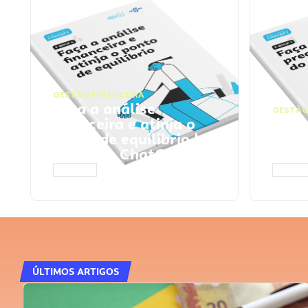
GESTÃO FINANCEIRA
Faça a análise
GESTÃO
financeira e atinja o
Faça
ponto de equilíbrio |
seu 
Prompts ChatGPT
Cha
ACESSAR
ACESS
ÚLTIMOS ARTIGOS