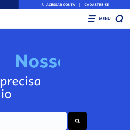
ACESSAR CONTA
|
CADASTRE-SE
MENU
N
o
s
s
o
s
I
n
f
precisa
io