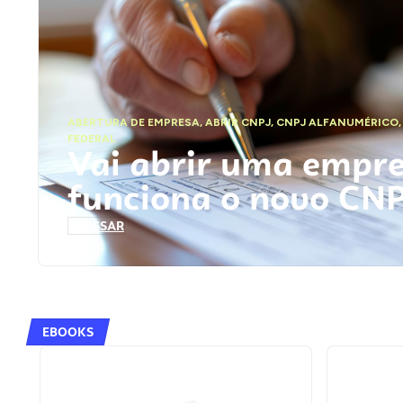
ABERTURA DE EMPRESA
,
ABRIR CNPJ
,
CNPJ ALFANUMÉRICO
FEDERAL
Vai abrir uma empr
funciona o novo CN
ACESSAR
EBOOKS