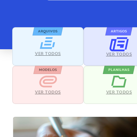
ARQUIVOS
ARTIGOS
VER TODOS
VER TODOS
MODELOS
PLANILHAS
VER TODOS
VER TODOS