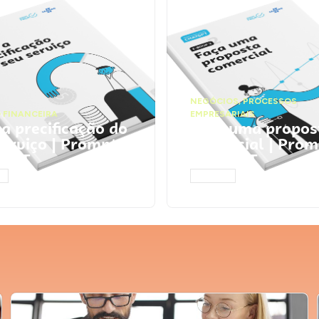
NEGÓCIOS
,
PROCESSOS
 FINANCEIRA
EMPRESARIAIS
 a precificação do
Faça uma propos
serviço | Prompts
comercial | Prom
tGPT
ChatGPT
AR
ACESSAR