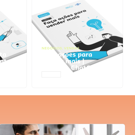
NEGÓCIOS
,
VENDAS
ta
Faça ações para
pts
vender mais |
Prompts ChatGPT
ACESSAR