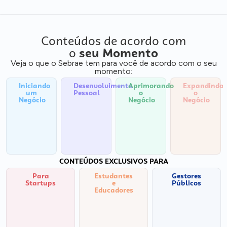
Conteúdos de acordo com
o
seu Momento
Veja o que o Sebrae tem para você de acordo com o seu
momento:
Iniciando
Desenvolvimento
Aprimorando
Expandindo
um
Pessoal
o
o
Negócio
Negócio
Negócio
CONTEÚDOS EXCLUSIVOS PARA
Para
Estudantes
Gestores
Startups
e
Públicos
Educadores