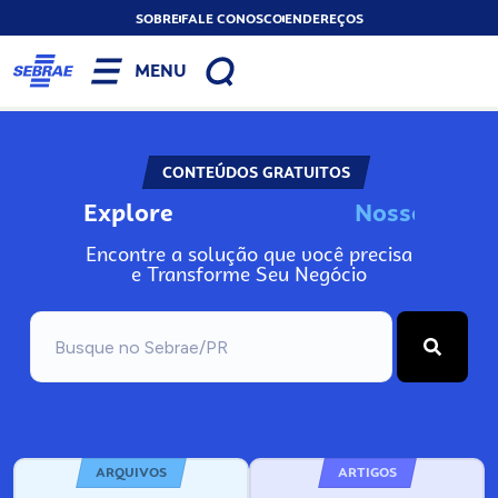
SOBRE
FALE CONOSCO
ENDEREÇOS
MENU
CONTEÚDOS GRATUITOS
Explore
N
o
s
s
o
s
I
n
f
o
Encontre a solução que você precisa
e Transforme Seu Negócio
ARQUIVOS
ARTIGOS