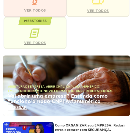
VER TODOS
VER TODOS
WEBSTORIES
VER TODOS
ABERTURA DE EMPRESA
,
ABRIR CNPJ
,
CNPJ ALFANUMÉRICO
,
EMPREENDEDORISMO
,
NOVO FORMATO DE CNPJ
,
RECEITA FEDERAL
Vai abrir uma empresa? Entenda como
funciona o novo CNPJ Alfanumérico
ACESSAR
Como ORGANIZAR sua EMPRESA. Reduzir
erros e crescer com SEGURANÇA.