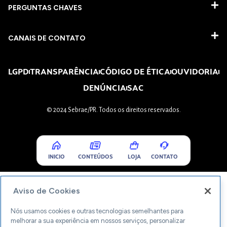
PERGUNTAS CHAVES​
CANAIS DE CONTATO
LGPD
TRANSPARÊNCIA
CÓDIGO DE ÉTICA
OUVIDORIA
DENÚNCIA
SAC
© 2024 Sebrae/PR. Todos os direitos reservados.
INICIO
CONTEÚDOS
LOJA
CONTATO
Aviso de Cookies
Nós usamos cookies e outras tecnologias semelhantes para
melhorar a sua experiência em nossos serviços, personalizar