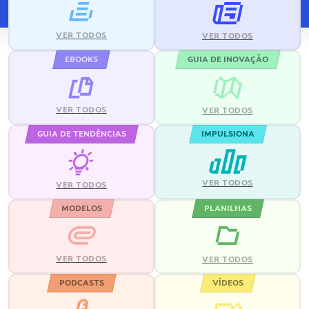
VER TODOS
VER TODOS
EBOOKS
GUIA DE INOVAÇÃO
VER TODOS
VER TODOS
GUIA DE TENDÊNCIAS
IMPULSIONA
VER TODOS
VER TODOS
MODELOS
PLANILHAS
VER TODOS
VER TODOS
PODCASTS
VÍDEOS