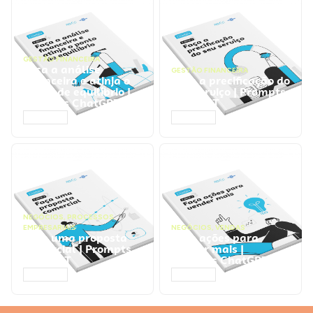
GESTÃO FINANCEIRA
Faça a análise
GESTÃO FINANCEIRA
financeira e atinja o
Faça a precificação do
ponto de equilíbrio |
seu serviço | Prompts
Prompts ChatGPT
ChatGPT
ACESSAR
ACESSAR
NEGÓCIOS
,
PROCESSOS
EMPRESARIAIS
NEGÓCIOS
,
VENDAS
Faça uma proposta
Faça ações para
comercial | Prompts
vender mais |
ChatGPT
Prompts ChatGPT
ACESSAR
ACESSAR