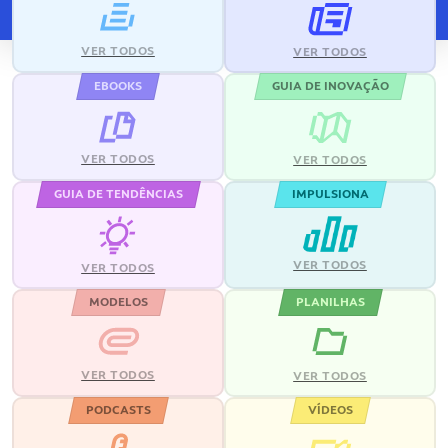
VER TODOS
VER TODOS
EBOOKS
GUIA DE INOVAÇÃO
VER TODOS
VER TODOS
GUIA DE TENDÊNCIAS
IMPULSIONA
VER TODOS
VER TODOS
MODELOS
PLANILHAS
VER TODOS
VER TODOS
PODCASTS
VÍDEOS