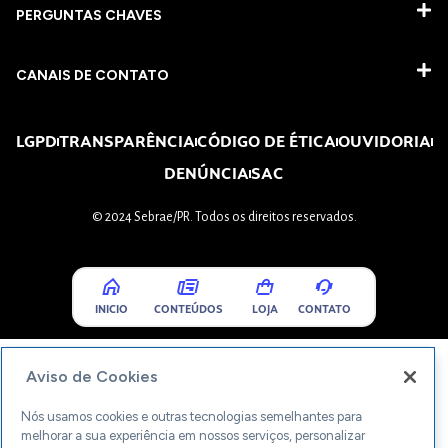
PERGUNTAS CHAVES​
CANAIS DE CONTATO
LGPD
TRANSPARÊNCIA
CÓDIGO DE ÉTICA
OUVIDORIA
DENÚNCIA
SAC
© 2024 Sebrae/PR. Todos os direitos reservados.
INICIO
CONTEÚDOS
LOJA
CONTATO
Aviso de Cookies
Nós usamos cookies e outras tecnologias semelhantes para
melhorar a sua experiência em nossos serviços, personalizar