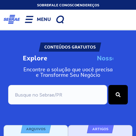
SOBRE
FALE CONOSCO
ENDEREÇOS
MENU
CONTEÚDOS GRATUITOS
Explore
N
o
s
s
o
s
I
n
f
o
Encontre a solução que você precisa
e Transforme Seu Negócio
ARQUIVOS
ARTIGOS