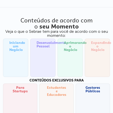
Conteúdos de acordo com
o
seu Momento
Veja o que o Sebrae tem para você de acordo com o seu
momento:
Iniciando
Desenvolvimento
Aprimorando
Expandindo
um
Pessoal
o
o
Negócio
Negócio
Negócio
CONTEÚDOS EXCLUSIVOS PARA
Para
Estudantes
Gestores
Startups
e
Públicos
Educadores