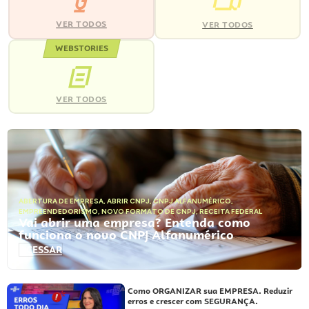
VER TODOS
VER TODOS
WEBSTORIES
VER TODOS
ABERTURA DE EMPRESA
,
ABRIR CNPJ
,
CNPJ ALFANUMÉRICO
,
EMPREENDEDORISMO
,
NOVO FORMATO DE CNPJ
,
RECEITA FEDERAL
Vai abrir uma empresa? Entenda como
funciona o novo CNPJ Alfanumérico
ACESSAR
Como ORGANIZAR sua EMPRESA. Reduzir
erros e crescer com SEGURANÇA.