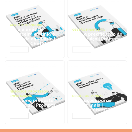
GESTÃO FINANCEIRA
Faça a análise
GESTÃO FINANCEIRA
financeira e atinja o
Faça a precificação do
ponto de equilíbrio |
seu serviço | Prompts
Prompts ChatGPT
ChatGPT
ACESSAR
ACESSAR
NEGÓCIOS
,
PROCESSOS
EMPRESARIAIS
NEGÓCIOS
,
VENDAS
Faça uma proposta
Faça ações para
comercial | Prompts
vender mais |
ChatGPT
Prompts ChatGPT
ACESSAR
ACESSAR