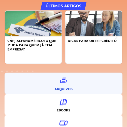
ÚLTIMOS ARTIGOS
CNPJ ALFANUMÉRICO: O QUE
DICAS PARA OBTER CRÉDITO
FA
MUDA PARA QUEM JÁ TEM
SU
EMPRESA?
I
ARQUIVOS
EBOOKS