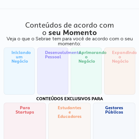
Conteúdos de acordo com
o
seu Momento
Veja o que o Sebrae tem para você de acordo com o seu
momento:
Iniciando
Desenvolvimento
Aprimorando
Expandindo
um
Pessoal
o
o
Negócio
Negócio
Negócio
CONTEÚDOS EXCLUSIVOS PARA
Para
Estudantes
Gestores
Startups
e
Públicos
Educadores