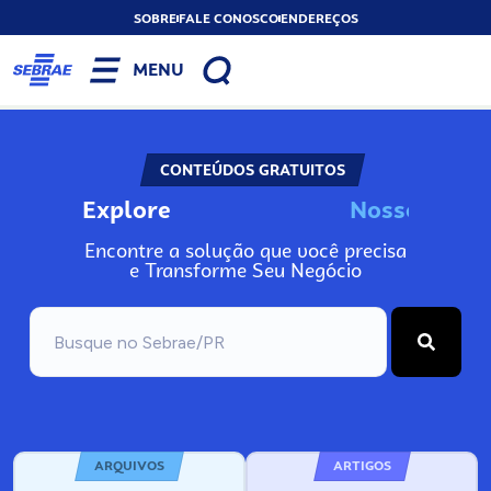
SOBRE
FALE CONOSCO
ENDEREÇOS
MENU
CONTEÚDOS GRATUITOS
Explore
N
o
s
s
o
s
I
n
f
Encontre a solução que você precisa
e Transforme Seu Negócio
ARQUIVOS
ARTIGOS