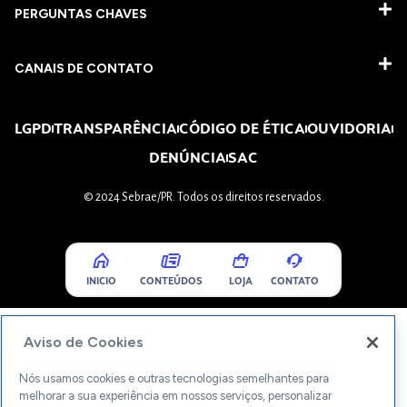
PERGUNTAS CHAVES​
CANAIS DE CONTATO
LGPD
TRANSPARÊNCIA
CÓDIGO DE ÉTICA
OUVIDORIA
DENÚNCIA
SAC
© 2024 Sebrae/PR. Todos os direitos reservados.
INICIO
CONTEÚDOS
LOJA
CONTATO
Aviso de Cookies
Nós usamos cookies e outras tecnologias semelhantes para
melhorar a sua experiência em nossos serviços, personalizar