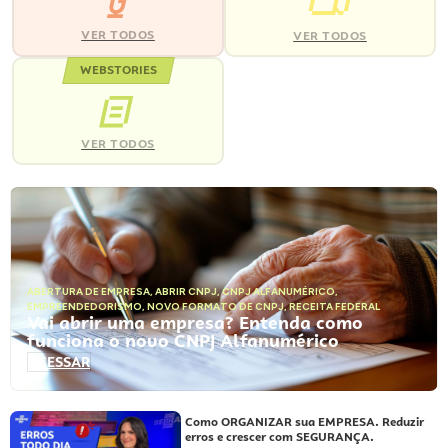
VER TODOS
VER TODOS
WEBSTORIES
VER TODOS
ABERTURA DE EMPRESA
,
ABRIR CNPJ
,
CNPJ ALFANUMÉRICO
,
EMPREENDEDORISMO
,
NOVO FORMATO DE CNPJ
,
RECEITA FEDERAL
Vai abrir uma empresa? Entenda como
funciona o novo CNPJ Alfanumérico
ACESSAR
Como ORGANIZAR sua EMPRESA. Reduzir
erros e crescer com SEGURANÇA.