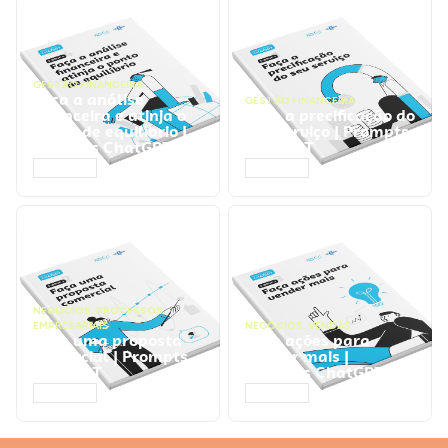
GESTÃO FINANCEIRA
Faça a análise
GESTÃO FINANCEIRA
financeira e atinja o
Faça a precificação do
ponto de equilíbrio |
seu serviço | Prompts
Prompts ChatGPT
ChatGPT
ACESSAR
ACESSAR
NEGÓCIOS
,
PROCESSOS
EMPRESARIAIS
NEGÓCIOS
,
VENDAS
Faça uma proposta
Faça ações para
comercial | Prompts
vender mais |
ChatGPT
Prompts ChatGPT
ACESSAR
ACESSAR