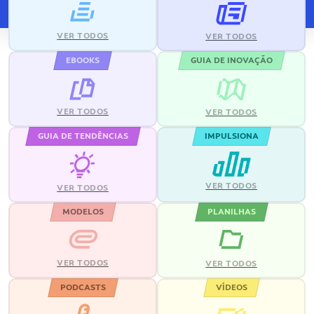
VER TODOS
VER TODOS
EBOOKS
GUIA DE INOVAÇÃO
VER TODOS
VER TODOS
GUIA DE TENDÊNCIAS
IMPULSIONA
VER TODOS
VER TODOS
MODELOS
PLANILHAS
VER TODOS
VER TODOS
PODCASTS
VÍDEOS