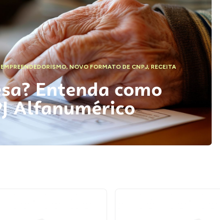
,
EMPREENDEDORISMO
,
NOVO FORMATO DE CNPJ
,
RECEITA
esa? Entenda como
PJ Alfanumérico