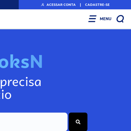
ACESSAR CONTA
|
CADASTRE-SE
MENU
N
o
s
s
o
s
A
r
q
precisa
io