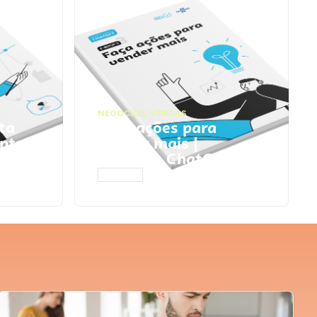
NEGÓCIOS
,
VENDAS
ta
Faça ações para
pts
vender mais |
Prompts ChatGPT
ACESSAR