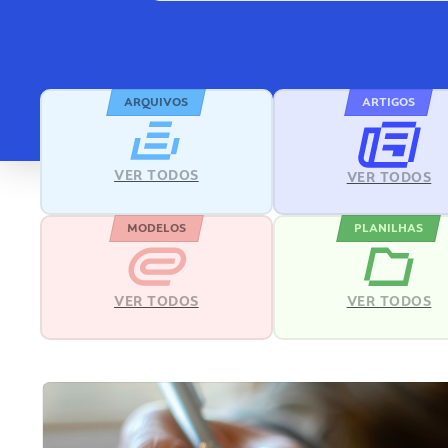
ARQUIVOS
ARTIGOS
VER TODOS
VER TODOS
MODELOS
PLANILHAS
VER TODOS
VER TODOS