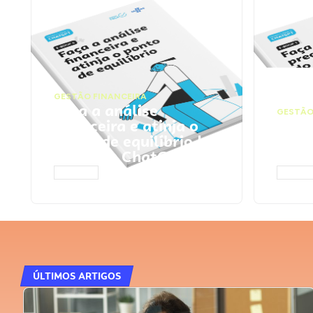
GESTÃO FINANCEIRA
Faça a análise
GESTÃO
financeira e atinja o
Faça
ponto de equilíbrio |
seu 
Prompts ChatGPT
Cha
ACESSAR
ACESS
ÚLTIMOS ARTIGOS