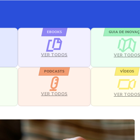
EBOOKS
GUIA DE INOVA
VER TODOS
VER TODO
PODCASTS
VÍDEOS
VER TODOS
VER TODO