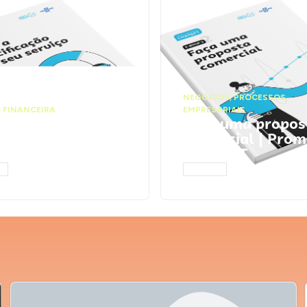
NEGÓCIOS
,
PROCESSOS
 FINANCEIRA
EMPRESARIAIS
 a precificação do
Faça uma propos
serviço | Prompts
comercial | Prom
tGPT
ChatGPT
AR
ACESSAR