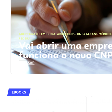
ABERTURA DE EMPRESA
,
ABRIR CNPJ
,
CNPJ ALFANUMÉRICO
FEDERAL
Vai abrir uma empr
funciona o novo CN
ACESSAR
EBOOKS