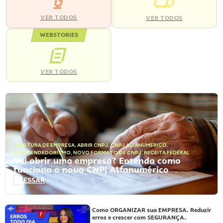
VER TODOS
VER TODOS
WEBSTORIES
VER TODOS
ABERTURA DE EMPRESA
,
ABRIR CNPJ
,
CNPJ ALFANUMÉRICO
,
EMPREENDEDORISMO
,
NOVO FORMATO DE CNPJ
,
RECEITA FEDERAL
Vai abrir uma empresa? Entenda como
funciona o novo CNPJ Alfanumérico
ACESSAR
Como ORGANIZAR sua EMPRESA. Reduzir
erros e crescer com SEGURANÇA.