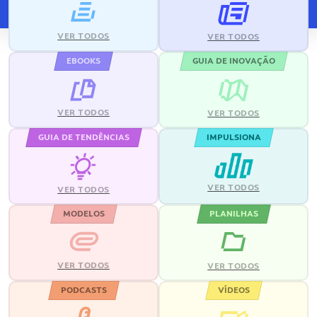
VER TODOS
VER TODOS
EBOOKS
GUIA DE INOVAÇÃO
VER TODOS
VER TODOS
GUIA DE TENDÊNCIAS
IMPULSIONA
VER TODOS
VER TODOS
MODELOS
PLANILHAS
VER TODOS
VER TODOS
PODCASTS
VÍDEOS