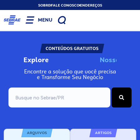
SOBRE
FALE CONOSCO
ENDEREÇOS
MENU
CONTEÚDOS GRATUITOS
Explore
N
o
s
s
o
s
A
n
Encontre a solução que você precisa
e Transforme Seu Negócio
ARQUIVOS
ARTIGOS