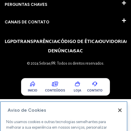
PERGUNTAS CHAVES​
CANAIS DE CONTATO
LGPD
TRANSPARÊNCIA
CÓDIGO DE ÉTICA
OUVIDORIA
DENÚNCIA
SAC
© 2024 Sebrae/PR. Todos os direitos reservados.
INICIO
CONTEÚDOS
LOJA
CONTATO
Aviso de Cookies
Nós usamos cookies e outras tecnologias semelhantes para
melhorar a sua experiência em nossos serviços, personalizar