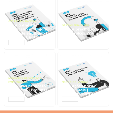
GESTÃO FINANCEIRA
Faça a análise
GESTÃO FINANCEIRA
financeira e atinja o
Faça a precificação do
ponto de equilíbrio |
seu serviço | Prompts
Prompts ChatGPT
ChatGPT
ACESSAR
ACESSAR
NEGÓCIOS
,
PROCESSOS
EMPRESARIAIS
NEGÓCIOS
,
VENDAS
Faça uma proposta
Faça ações para
comercial | Prompts
vender mais |
ChatGPT
Prompts ChatGPT
ACESSAR
ACESSAR