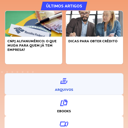
ÚLTIMOS ARTIGOS
RICO: O QUE
DICAS PARA OBTER CRÉDITO
FAÇA A DIFERENÇA:
EM JÁ TEM
SUSTENTÁVEL, SEJ
INOVADOR
ARQUIVOS
EBOOKS