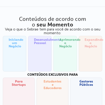
Conteúdos de acordo com
o
seu Momento
Veja o que o Sebrae tem para você de acordo com o seu
momento:
Iniciando
Desenvolvimento
Aprimorando
Expandindo
um
Pessoal
o
o
Negócio
Negócio
Negócio
CONTEÚDOS EXCLUSIVOS PARA
Para
Estudantes
Gestores
Startups
e
Públicos
Educadores