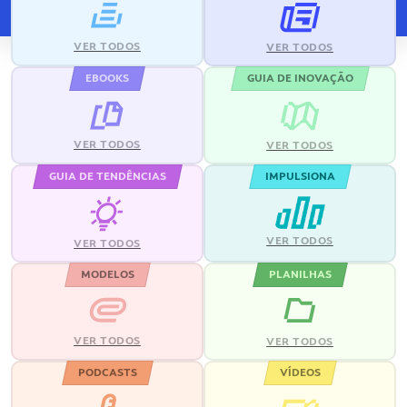
VER TODOS
VER TODOS
EBOOKS
GUIA DE INOVAÇÃO
VER TODOS
VER TODOS
GUIA DE TENDÊNCIAS
IMPULSIONA
VER TODOS
VER TODOS
MODELOS
PLANILHAS
VER TODOS
VER TODOS
PODCASTS
VÍDEOS