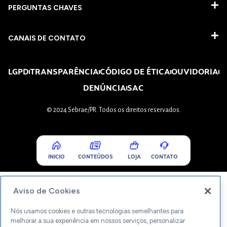
PERGUNTAS CHAVES​
CANAIS DE CONTATO
LGPD
TRANSPARÊNCIA
CÓDIGO DE ÉTICA
OUVIDORIA
DENÚNCIA
SAC
© 2024 Sebrae/PR. Todos os direitos reservados.
INICIO
CONTEÚDOS
LOJA
CONTATO
Aviso de Cookies
Nós usamos cookies e outras tecnologias semelhantes para
melhorar a sua experiência em nossos serviços, personalizar