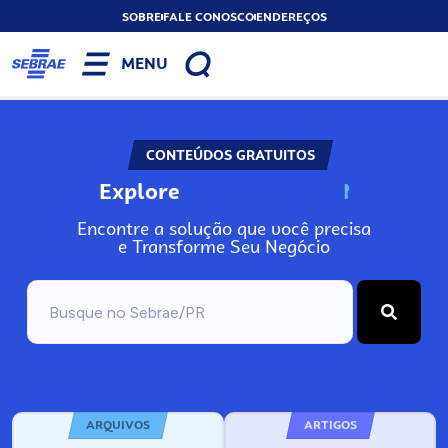
SOBRE
FALE CONOSCO
ENDEREÇOS
MENU
CONTEÚDOS GRATUITOS
Explore
N
o
s
s
o
s
A
Encontre a solução que você precisa
e Transforme Seu Negócio
ARQUIVOS
ARTIGOS