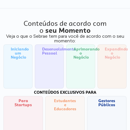
Conteúdos de acordo com
o
seu Momento
Veja o que o Sebrae tem para você de acordo com o seu
momento:
Iniciando
Desenvolvimento
Aprimorando
Expandindo
um
Pessoal
o
o
Negócio
Negócio
Negócio
CONTEÚDOS EXCLUSIVOS PARA
Para
Estudantes
Gestores
Startups
e
Públicos
Educadores