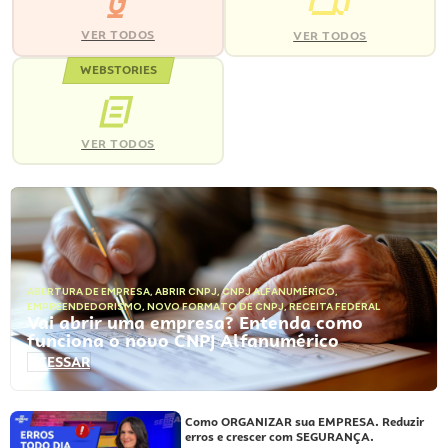
VER TODOS
VER TODOS
WEBSTORIES
VER TODOS
ABERTURA DE EMPRESA
,
ABRIR CNPJ
,
CNPJ ALFANUMÉRICO
,
EMPREENDEDORISMO
,
NOVO FORMATO DE CNPJ
,
RECEITA FEDERAL
Vai abrir uma empresa? Entenda como
funciona o novo CNPJ Alfanumérico
ACESSAR
Como ORGANIZAR sua EMPRESA. Reduzir
erros e crescer com SEGURANÇA.