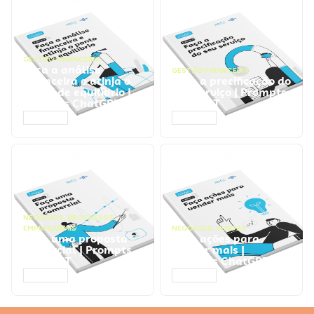
GESTÃO FINANCEIRA
Faça a análise
GESTÃO FINANCEIRA
financeira e atinja o
Faça a precificação do
ponto de equilíbrio |
seu serviço | Prompts
Prompts ChatGPT
ChatGPT
ACESSAR
ACESSAR
NEGÓCIOS
,
PROCESSOS
EMPRESARIAIS
NEGÓCIOS
,
VENDAS
Faça uma proposta
Faça ações para
comercial | Prompts
vender mais |
ChatGPT
Prompts ChatGPT
ACESSAR
ACESSAR