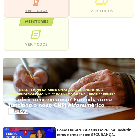
VER TODOS
VER TODOS
WEBSTORIES
VER TODOS
ABERTURA DE EMPRESA
,
ABRIR CNPJ
,
CNPJ ALFANUMÉRICO
,
EMPREENDEDORISMO
,
NOVO FORMATO DE CNPJ
,
RECEITA FEDERAL
Vai abrir uma empresa? Entenda como
funciona o novo CNPJ Alfanumérico
ACESSAR
Como ORGANIZAR sua EMPRESA. Reduzir
erros e crescer com SEGURANÇA.