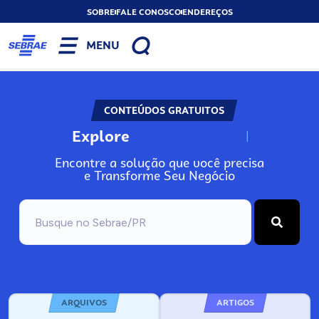
SOBRE
FALE CONOSCO
ENDEREÇOS
MENU
CONTEÚDOS GRATUITOS
Explore
N
o
s
s
o
s
A
Encontre a solução que você precisa
e Transforme Seu Negócio
ARQUIVOS
ARTIGOS