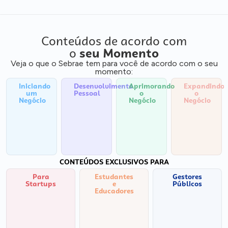
Conteúdos de acordo com
o
seu Momento
Veja o que o Sebrae tem para você de acordo com o seu
momento:
Iniciando
Desenvolvimento
Aprimorando
Expandindo
um
Pessoal
o
o
Negócio
Negócio
Negócio
CONTEÚDOS EXCLUSIVOS PARA
Para
Estudantes
Gestores
Startups
e
Públicos
Educadores