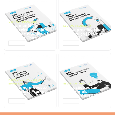
GESTÃO FINANCEIRA
Faça a análise
GESTÃO FINANCEIRA
financeira e atinja o
Faça a precificação do
ponto de equilíbrio |
seu serviço | Prompts
Prompts ChatGPT
ChatGPT
ACESSAR
ACESSAR
NEGÓCIOS
,
PROCESSOS
EMPRESARIAIS
NEGÓCIOS
,
VENDAS
Faça uma proposta
Faça ações para
comercial | Prompts
vender mais |
ChatGPT
Prompts ChatGPT
ACESSAR
ACESSAR