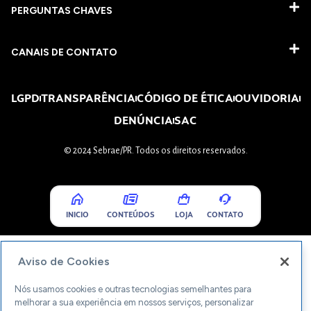
PERGUNTAS CHAVES​
CANAIS DE CONTATO
LGPD
TRANSPARÊNCIA
CÓDIGO DE ÉTICA
OUVIDORIA
DENÚNCIA
SAC
© 2024 Sebrae/PR. Todos os direitos reservados.
INICIO
CONTEÚDOS
LOJA
CONTATO
Aviso de Cookies
Nós usamos cookies e outras tecnologias semelhantes para
melhorar a sua experiência em nossos serviços, personalizar