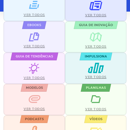
VER TODOS
VER TODOS
EBOOKS
GUIA DE INOVAÇÃO
VER TODOS
VER TODOS
GUIA DE TENDÊNCIAS
IMPULSIONA
VER TODOS
VER TODOS
MODELOS
PLANILHAS
VER TODOS
VER TODOS
PODCASTS
VÍDEOS