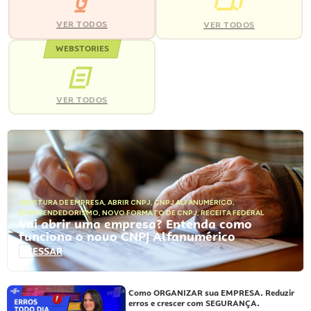
VER TODOS
VER TODOS
WEBSTORIES
VER TODOS
ABERTURA DE EMPRESA
,
ABRIR CNPJ
,
CNPJ ALFANUMÉRICO
,
EMPREENDEDORISMO
,
NOVO FORMATO DE CNPJ
,
RECEITA FEDERAL
Vai abrir uma empresa? Entenda como
funciona o novo CNPJ Alfanumérico
ACESSAR
Como ORGANIZAR sua EMPRESA. Reduzir
erros e crescer com SEGURANÇA.