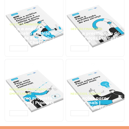
GESTÃO FINANCEIRA
Faça a análise
GESTÃO FINANCEIRA
financeira e atinja o
Faça a precificação do
ponto de equilíbrio |
seu serviço | Prompts
Prompts ChatGPT
ChatGPT
ACESSAR
ACESSAR
NEGÓCIOS
,
PROCESSOS
EMPRESARIAIS
NEGÓCIOS
,
VENDAS
Faça uma proposta
Faça ações para
comercial | Prompts
vender mais |
ChatGPT
Prompts ChatGPT
ACESSAR
ACESSAR