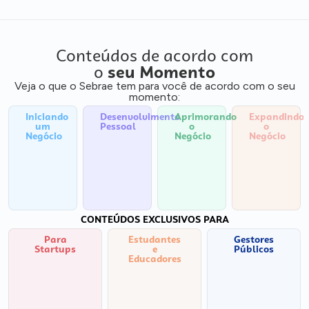
Conteúdos de acordo com
o
seu Momento
Veja o que o Sebrae tem para você de acordo com o seu
momento:
Iniciando
Desenvolvimento
Aprimorando
Expandindo
um
Pessoal
o
o
Negócio
Negócio
Negócio
CONTEÚDOS EXCLUSIVOS PARA
Para
Estudantes
Gestores
Startups
e
Públicos
Educadores