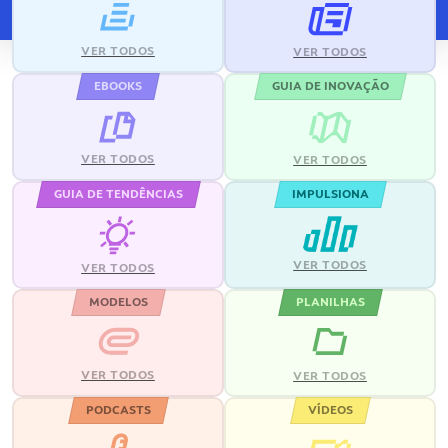
VER TODOS
VER TODOS
EBOOKS
GUIA DE INOVAÇÃO
VER TODOS
VER TODOS
GUIA DE TENDÊNCIAS
IMPULSIONA
VER TODOS
VER TODOS
MODELOS
PLANILHAS
VER TODOS
VER TODOS
PODCASTS
VÍDEOS