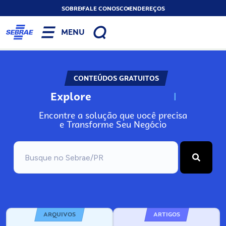
SOBRE
FALE CONOSCO
ENDEREÇOS
MENU
CONTEÚDOS GRATUITOS
Explore
N
o
s
s
o
s
A
Encontre a solução que você precisa
e Transforme Seu Negócio
ARQUIVOS
ARTIGOS