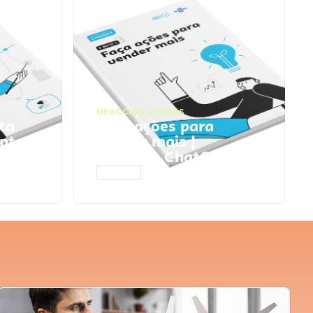
NEGÓCIOS
,
VENDAS
ta
Faça ações para
pts
vender mais |
Prompts ChatGPT
ACESSAR