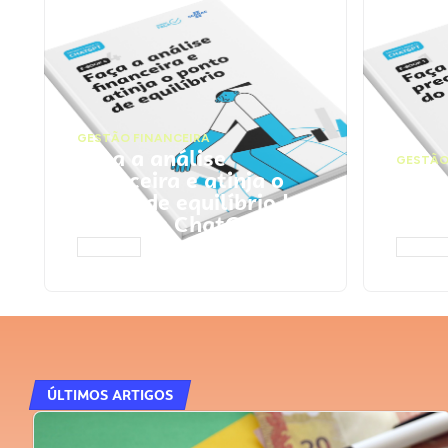
GESTÃO FINANCEIRA
Faça a análise
GESTÃO
financeira e atinja o
Faça
ponto de equilíbrio |
seu 
Prompts ChatGPT
Cha
ACESSAR
ACESS
ÚLTIMOS ARTIGOS