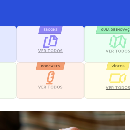
EBOOKS
GUIA DE INOVA
VER TODOS
VER TODO
PODCASTS
VÍDEOS
VER TODOS
VER TODO