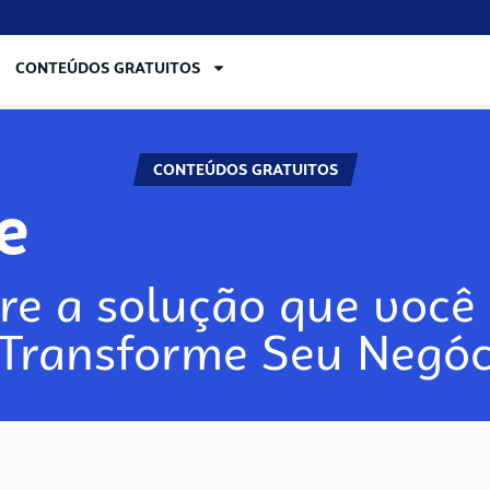
CONTEÚDOS GRATUITOS
CONTEÚDOS GRATUITOS
lore
re a solução que você 
 Transforme Seu Negóc