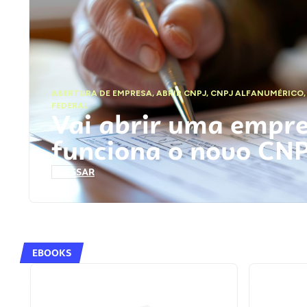
ABERTURA DE EMPRESA
,
ABRIR CNPJ
,
CNPJ ALFANUMÉRICO
FEDERAL
Vai abrir uma empr
funciona o novo CN
ACESSAR
EBOOKS