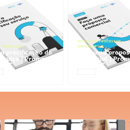
NEGÓCIOS
,
PROCESSOS
 FINANCEIRA
EMPRESARIAIS
 a precificação do
Faça uma propos
serviço | Prompts
comercial | Prom
tGPT
ChatGPT
AR
ACESSAR