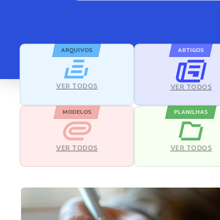
ARQUIVOS
ARTIGOS
VER TODOS
VER TODOS
MODELOS
PLANILHAS
VER TODOS
VER TODOS