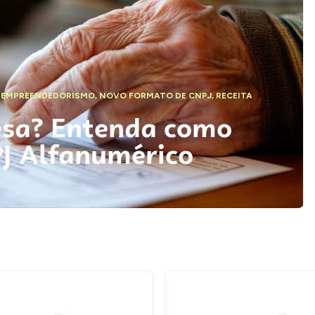
,
EMPREENDEDORISMO
,
NOVO FORMATO DE CNPJ
,
RECEITA
esa? Entenda como
PJ Alfanumérico